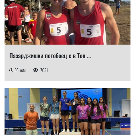
Пазарджишки петобоец е в Топ ...
05 юли
7031