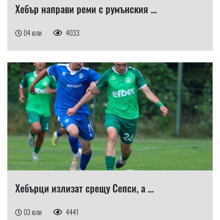
Хебър направи реми с румънския ...
04 юли
4033
Хебърци излизат срещу Сепси, а ...
03 юли
4441