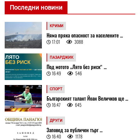
Последни новини
КРИМИ
Няма пряка опасност за населените ...
17:01
3088
ПАЗАРДЖИК
Под мотото „Лято без риск“ ...
16:49
546
СПОРТ
Българският талант Йоан Величков ще ...
16:47
645
ДРУГИ
Заповед за публичен търг ...
16:40
1178