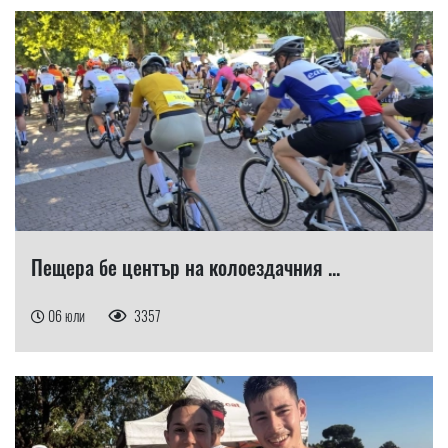
Пещера бе център на колоездачния ...
06 юли
3357