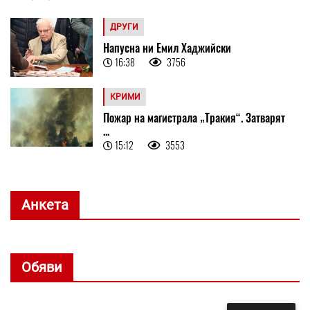
ДРУГИ
Напусна ни Емил Хаджийски
16:38
3756
КРИМИ
Пожар на магистрала „Тракия“. Затварят
...
15:12
3553
Анкета
Обяви