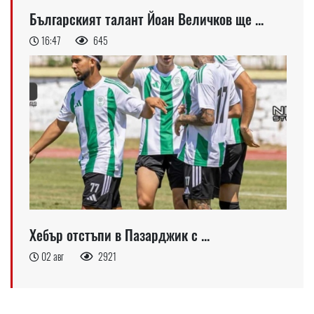
Българският талант Йоан Величков ще ...
16:47
645
Хебър отстъпи в Пазарджик с ...
02 авг
2921