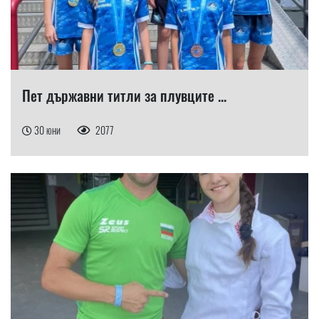
Пет държавни титли за плувците ...
30 юни
2077