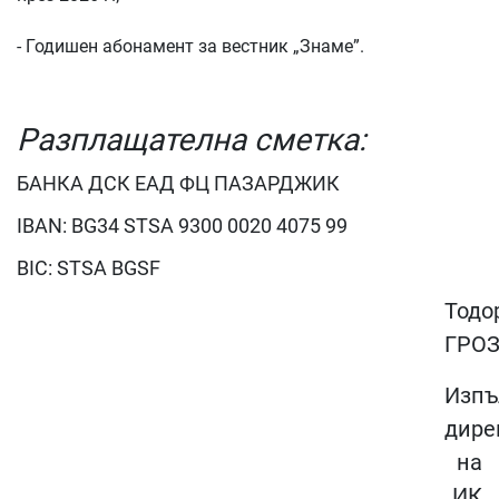
- Годишен абонамент за вестник „Знаме”.
Разплащателна сметка:
БАНКА ДСК Е
АД
ФЦ ПАЗАРДЖИК
IBAN: BG34 STSA
9300
0020
4075
99
BIC: STSA BGSF
Тодо
ГРО
Изпъ
дире
на
ИК