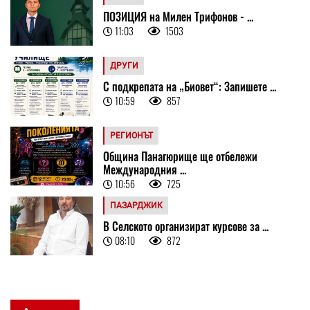
ПОЗИЦИЯ на Милен Трифонов - ...
11:03
1503
ДРУГИ
С подкрепата на „Биовет“: Запишете ...
10:59
857
РЕГИОНЪТ
Община Панагюрище ще отбележи
Международния ...
10:56
725
ПАЗАРДЖИК
В Селското организират курсове за ...
08:10
872