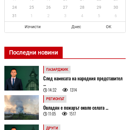
24
25
26
27
28
29
30
31
1
2
3
4
5
6
Изчисти
Днес
OK
Последни новини
ПАЗАРДЖИК
След намесата на народния представител
...
14:32
1314
РЕГИОНЪТ
Овладян е пожарът около селата ...
11:05
1517
ДРУГИ