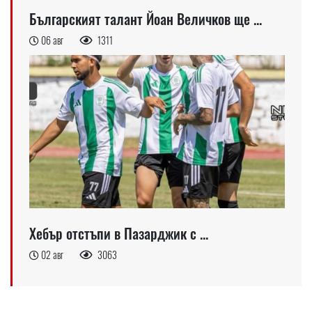
Българският талант Йоан Величков ще ...
06 авг
1311
Хебър отстъпи в Пазарджик с ...
02 авг
3063