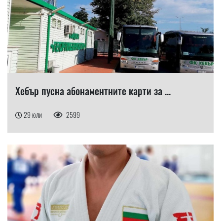
Хебър пусна абонаментните карти за ...
29 юли
2599