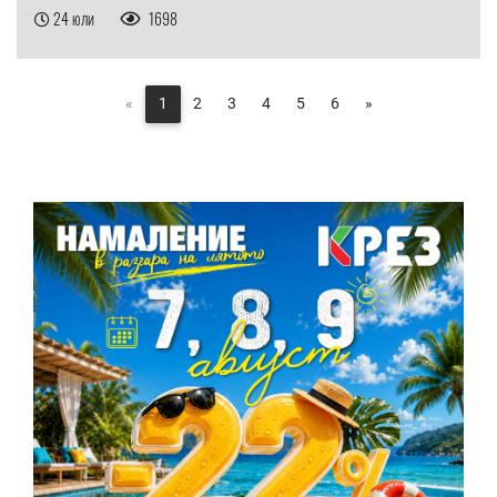
24 юли
1698
«
1
2
3
4
5
6
»