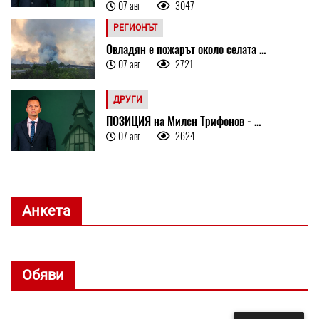
07 авг
3047
РЕГИОНЪТ
Овладян е пожарът около селата ...
07 авг
2721
ДРУГИ
ПОЗИЦИЯ на Милен Трифонов - ...
07 авг
2624
Анкета
Обяви