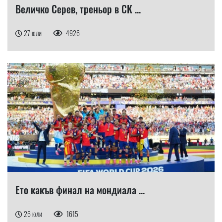
Величко Серев, треньор в СК ...
27 юли
4926
Ето какъв финал на мондиала ...
26 юли
1615