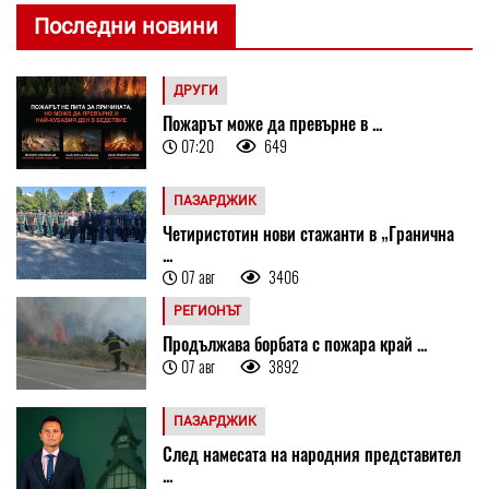
Последни новини
ДРУГИ
Пожарът може да превърне в ...
07:20
649
ПАЗАРДЖИК
Четиристотин нови стажанти в „Гранична
...
07 авг
3406
РЕГИОНЪТ
Продължава борбата с пожара край ...
07 авг
3892
ПАЗАРДЖИК
След намесата на народния представител
...