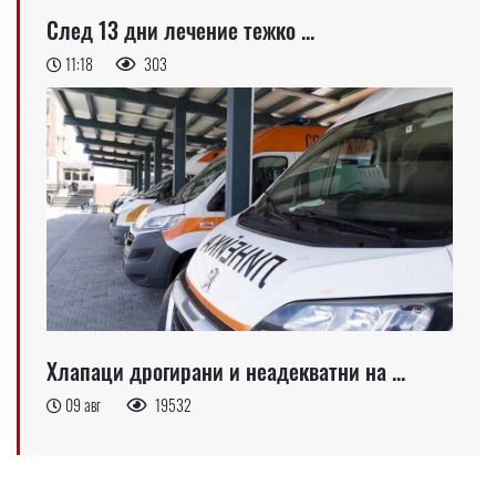
След 13 дни лечение тежко ...
11:18
303
Хлапаци дрогирани и неадекватни на ...
09 авг
19532