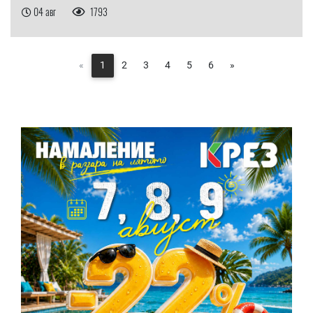
04 авг
1793
«
1
2
3
4
5
6
»