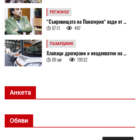
РЕГИОНЪТ
“Съкровищата на Панагирик“ вади от ...
07:11
497
ПАЗАРДЖИК
Хлапаци дрогирани и неадекватни на ...
09 авг
19532
Анкета
Обяви