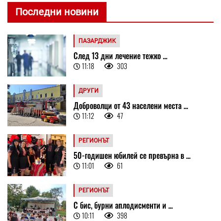
Последни новини
ПАЗАРДЖИК
След 13 дни лечение тежко ...
11:18
303
ДРУГИ
Доброволци от 43 населени места ...
11:12
47
РЕГИОНЪТ
50-годишен юбилей се превърна в ...
11:01
61
РЕГИОНЪТ
С бис, бурни аплодисменти и ...
10:11
398