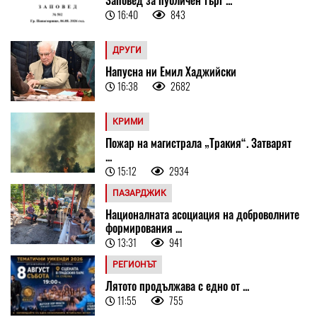
Заповед за публичен търг ...
16:40
843
ДРУГИ
Напусна ни Емил Хаджийски
16:38
2682
КРИМИ
Пожар на магистрала „Тракия“. Затварят
...
15:12
2934
ПАЗАРДЖИК
Националната асоциация на доброволните
формирования ...
13:31
941
РЕГИОНЪТ
Лятото продължава с едно от ...
11:55
755