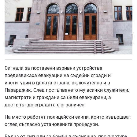
Сигнали за поставени взривни устройства
предизвикаха евакуации на съдебни сгради и
институции в цялата страна, включително и в
Пазарджик. След постъпването му всички служители,
магистрати и граждани са били евакуирани, а
достъпът до сградата е ограничен.
На място работят полицейски екипи, които извършват
оглед съгласно установените процедури.
Вълна от сигнали за бомби в съдилища, прокуратури,