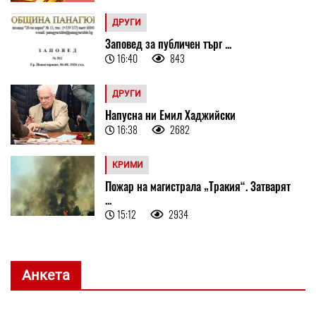
ДРУГИ
Заповед за публичен търг ...
16:40
843
ДРУГИ
Напусна ни Емил Хаджийски
16:38
2682
КРИМИ
Пожар на магистрала „Тракия“. Затварят
...
15:12
2934
Анкета