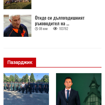
Отиде си дългогодишният
ръководител на ...
08 юни
103762
Пазарджик