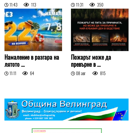
11:43
113
11:31
350
Намаление в разгара на
Пожарът може да
лятото ...
превърне в ...
11:11
64
08 авг
815