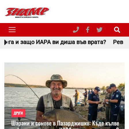
и диша във врата?
Рев на мотори и голямо с
Previous
Next
ДРУГИ
Шарани и сомове в Пазарджишко: Къде кълве