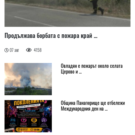
Продължава борбата с пожара край ...
07 авг
4158
Овладян е пожарът около селата
Церово и ...
Община Панагюрище ще отбележи
Международния ден на ...