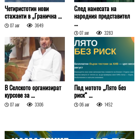
Четиристотин нови
След намесата на
стажанти в „Гранична ...
народния представител
...
07 авг
3649
07 авг
3283
В Селското организират
Под мотото „Лято без
курсове за ...
риск“ ...
07 авг
3306
06 авг
1452