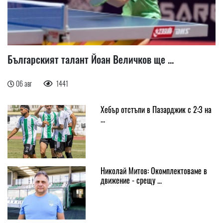
Българският талант Йоан Величков ще ...
06 авг
1441
Хебър отстъпи в Пазарджик с 2:3 на
...
Николай Митов: Окомплектоваме в
движение - срещу ...