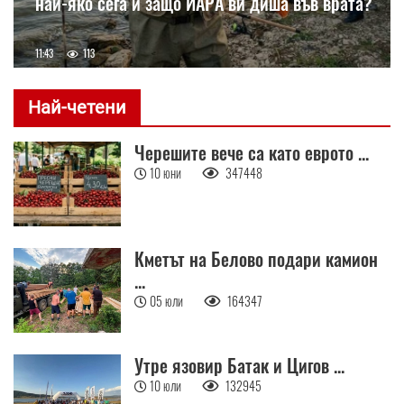
най-яко сега и защо ИАРА ви диша във врата?
11:43
113
Най-четени
Черешите вече са като еврото ...
10 юни
347448
Кметът на Белово подари камион
...
05 юли
164347
Утре язовир Батак и Цигов ...
10 юли
132945