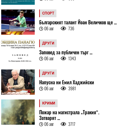
СПОРТ
Българският талант Йоан Величков ще ...
06 авг
736
ДРУГИ
Заповед за публичен търг ...
06 авг
1343
ДРУГИ
Напусна ни Емил Хаджийски
06 авг
3981
КРИМИ
Пожар на магистрала „Тракия“.
Затварят ...
06 авг
3717