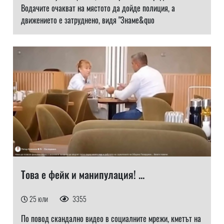
Водачите очакват на мястото да дойде полиция, а
движението е затруднено, видя "Знаме&quo
Това е фейк и манипулация! ...
25 юли
3355
По повод скандално видео в социалните мрежи, кметът на