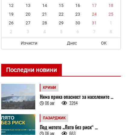
12
13
14
15
16
17
18
19
20
21
22
23
24
25
26
27
28
29
30
31
1
2
3
4
5
6
7
8
Изчисти
Днес
OK
Последни новини
КРИМИ
Няма пряка опасност за населените ...
06 авг
3264
ПАЗАРДЖИК
Под мотото „Лято без риск“ ...
06 авг
663