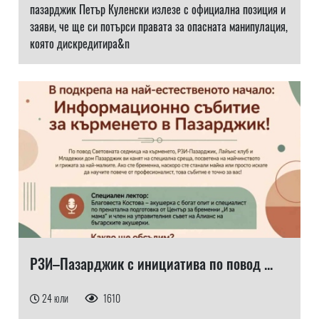
пазарджик Петър Куленски излезе с официална позиция и
заяви, че ще си потърси правата за опасната манипулация,
която дискредитира&n
РЗИ–Пазарджик с инициатива по повод ...
24 юли
1610