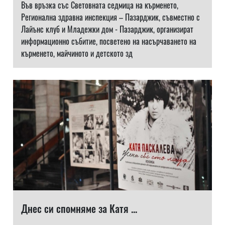
Във връзка със Световната седмица на кърменето,
Регионална здравна инспекция – Пазарджик, съвместно с
Лайънс клуб и Младежки дом - Пазарджик, организират
информационно събитие, посветено на насърчаването на
кърменето, майчиното и детското зд
Днес си спомняме за Катя ...