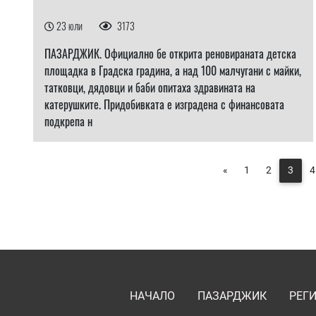
23 юли
3173
ПАЗАРДЖИК. Официално бе открита реновираната детска
площадка в Градска градина, а над 100 малчугани с майки,
татковци, дядовци и баби опитаха здравината на
катерушките. Придобивката е изградена с финансовата
подкрепа н
«
1
2
3
4
НАЧАЛО
ПАЗАРДЖИК
РЕГ