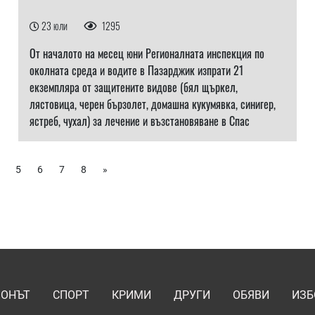
23 юли
1295
От началото на месец юни Регионалната инспекция по
околната среда и водите в Пазарджик изпрати 21
екземпляра от защитените видове (бял щъркел,
лястовица, черен бързолет, домашна кукумявка, синигер,
ястреб, чухал) за лечение и възстановяване в Спас
5
6
7
8
»
ИОНЪТ
СПОРТ
КРИМИ
ДРУГИ
ОБЯВИ
ИЗБ