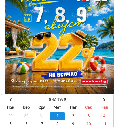
Яну, 1970
Пон
Вто
Сря
Чет
Пет
Съб
Нед
29
30
31
1
2
3
4
5
6
7
8
9
10
11