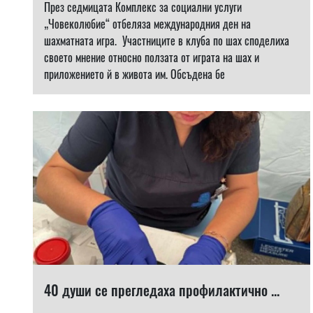
През седмицата Комплекс за социални услуги
„Човеколюбие“ отбеляза международния ден на
шахматната игра. Участниците в клуба по шах споделиха
своето мнение относно ползата от играта на шах и
приложението й в живота им. Обсъдена бе
40 души се прегледаха профилактично ...