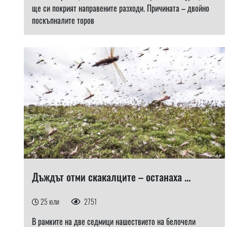
ще си покрият направените разходи. Причината – двойно
поскъпналите торов
Дъждът отми скакалците – останаха ...
25 юли
2751
В рамките на две седмици нашествието на белочели