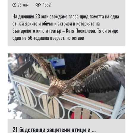
23 юли
1652
На днешния 23 юли свеждаме глава пред паметта на една
от най-ярките и обичани актриси в историята на
българското кино и театър – Катя Паскалева. Тя си отиде
едва на 56-годишна възраст, но остави
21 бедстващи защитени птици и ...