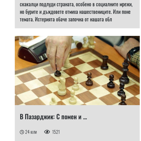
скакалци подлуди страната, особено в социалните мрежи,
но бурите и дъждовете отмиха нашествениците. Или поне
темата. Истерията обаче започна от нашата обл
В Пазарджик: С помен и ...
24 юли
1521