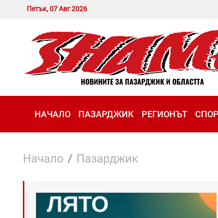
Петък, 07 Авг 2026
НАЧАЛО
ПАЗАРДЖИК
РЕГИОНЪТ
СПО
Начало
Пазарджик