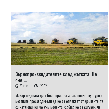
Зърнопроизводителите след жътвата: Не
сме ...
27 юли
2392
Макар годината да е благоприятна за зърнените култури и
местните производители да не се оплакват от добивите, те
са категорични, че към момента изобщо не са сигурни, че