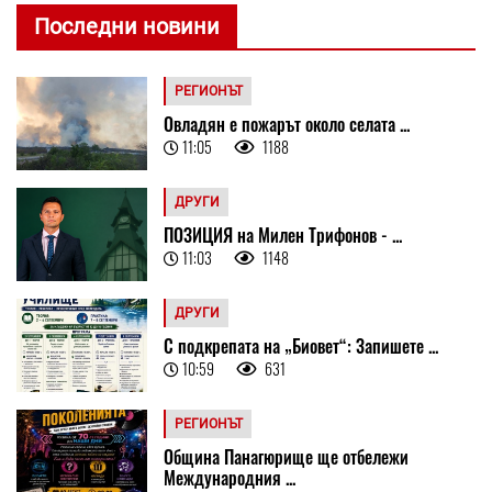
Последни новини
РЕГИОНЪТ
Овладян е пожарът около селата ...
11:05
1188
ДРУГИ
ПОЗИЦИЯ на Милен Трифонов - ...
11:03
1148
ДРУГИ
С подкрепата на „Биовет“: Запишете ...
10:59
631
РЕГИОНЪТ
Община Панагюрище ще отбележи
Международния ...