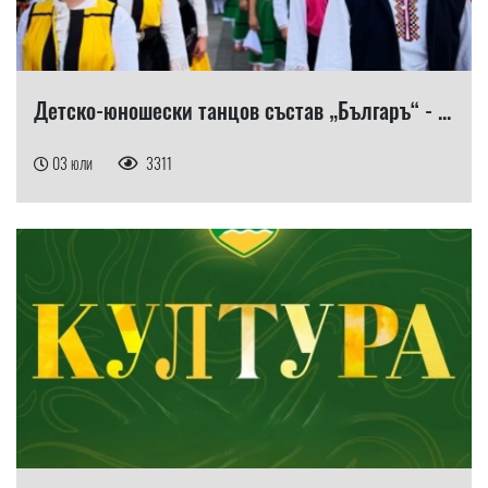
Детско-юношески танцов състав „Българъ“ - ...
03 юли
3311