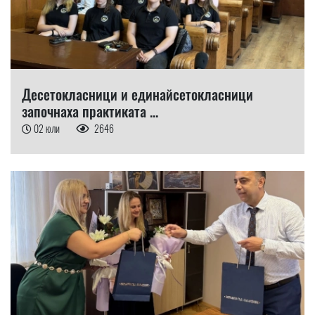
Десетокласници и единайсетокласници
започнаха практиката ...
02 юли
2646