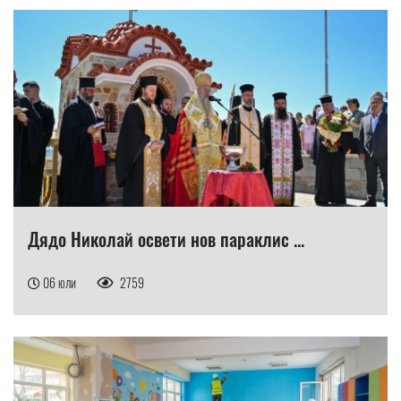
Дядо Николай освети нов параклис ...
06 юли
2759