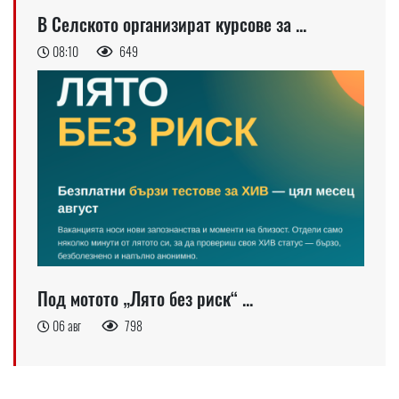
В Селското организират курсове за ...
08:10
649
Под мотото „Лято без риск“ ...
06 авг
798