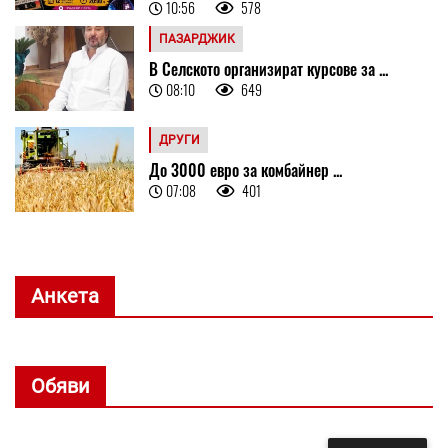
10:56
578
ПАЗАРДЖИК
В Селското организират курсове за ...
08:10
649
ДРУГИ
До 3000 евро за комбайнер ...
07:08
401
Анкета
Обяви