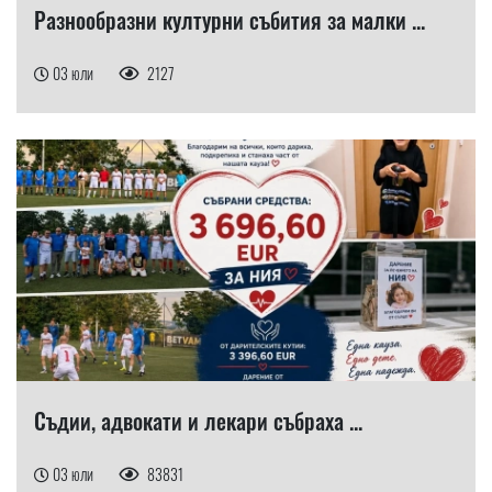
Разнообразни културни събития за малки ...
03 юли
2127
Съдии, адвокати и лекари събраха ...
03 юли
83831