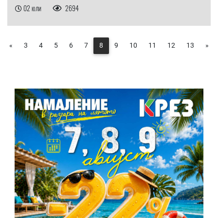
02 юли
2694
«
3
4
5
6
7
8
9
10
11
12
13
»