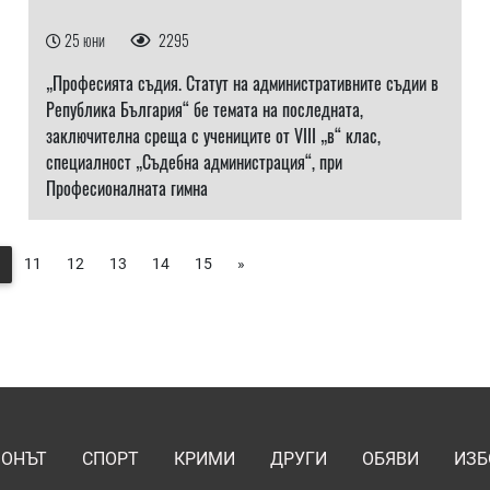
25 юни
2295
„Професията съдия. Статут на административните съдии в
Република България“ бе темата на последната,
заключителна среща с учениците от VIII „в“ клас,
специалност „Съдебна администрация“, при
Професионалната гимна
11
12
13
14
15
»
ИОНЪТ
СПОРТ
КРИМИ
ДРУГИ
ОБЯВИ
ИЗБ