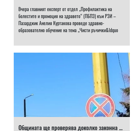
Вчера главният експерт от отдел „Профилактика на
болестите и промоция на здравето“ (ПБПЗ) към РЗИ –
Пазарджик Анелия Куртакова проведе здравно-
образователно обучение на тема „Чисти ръчички&ldquo
Общината ще проверява доколко законна ...