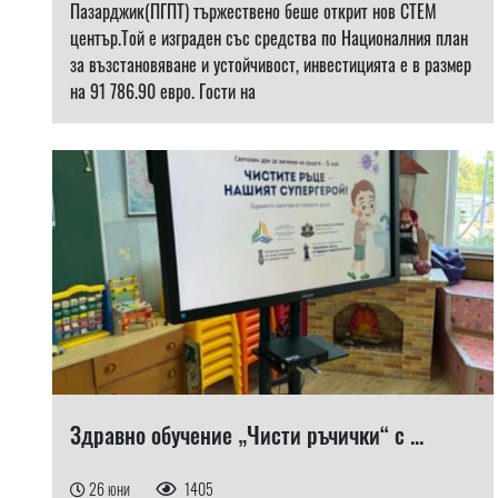
Пазарджик(ПГПТ) тържествено беше открит нов СТЕМ
център.Той е изграден със средства по Националния план
за възстановяване и устойчивост, инвестицията е в размер
на 91 786.90 евро. Гости на
Здравно обучение „Чисти ръчички“ с ...
26 юни
1405