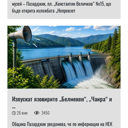
музей – Пазарджик, пл. „Константин Величков“ №15, ще
бъде открита изложбата „Непревзет
Изпускат язовирите „Белмекен“, „Чаира“ и
...
26 юни
3450
Община Пазарджик уведомява, че по информация на НЕК