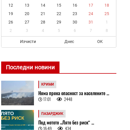
12
13
14
15
16
17
18
19
20
21
22
23
24
25
26
27
28
29
30
31
1
2
3
4
5
6
7
8
Изчисти
Днес
OK
Последни новини
КРИМИ
Няма пряка опасност за населените ...
17:01
2448
ПАЗАРДЖИК
Под мотото „Лято без риск“ ...
16:49
434