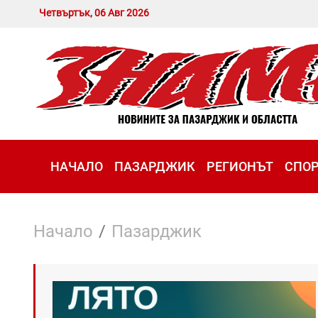
Четвъртък, 06 Авг 2026
НАЧАЛО
ПАЗАРДЖИК
РЕГИОНЪТ
СПО
Начало
Пазарджик