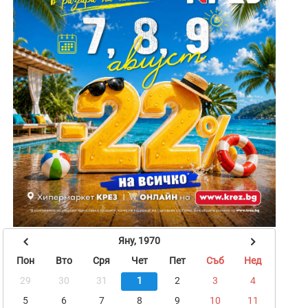
Яну, 1970
Пон
Вто
Сря
Чет
Пет
Съб
Нед
29
30
31
1
2
3
4
5
6
7
8
9
10
11