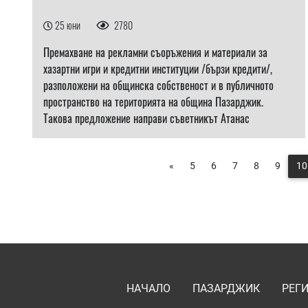
25 юни
2780
Премахване на рекламни съоръжения и материали за
хазартни игри и кредитни институции /бързи кредити/,
разположени на общинска собственост и в публичното
пространство на територията на община Пазарджик.
Такова предложение направи съветникът Атанас
«
5
6
7
8
9
10
НАЧАЛО
ПАЗАРДЖИК
РЕГ