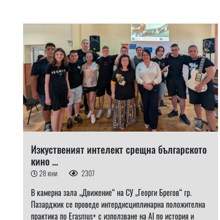
Изкуственият интелект срещна българското
кино ...
28 юни
2307
В камерна зала „Движение“ на СУ „Георги Брегов“ гр.
Пазарджик се проведе интердисциплинарна положителна
практика по Erasmus+ с използване на AI по история и