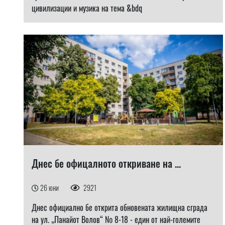
цивилизации и музика на тема &bdq
Днес бе офицалното откриване на ...
26 юни
2921
Днес официално бе открита обновената жилищна сграда
на ул. „Панайот Волов“ № 8-18 - един от най-големите