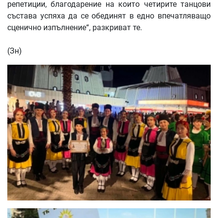
репетиции, благодарение на които четирите танцови
състава успяха да се обединят в едно впечатляващо
сценично изпълнение“, разкриват те.
(Зн)