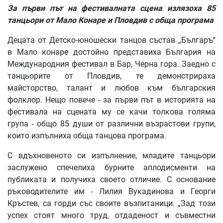
За първи път на фестивалната сцена излязоха 85
танцьори от Мало Конаре и Пловдив с обща програма
Децата от Детско-юношески танцов състав „Българъ“
в Мало конаре достойно представиха България на
Международния фестивал в Бар, Черна гора. Заедно с
танцьорите от Пловдив, те демонстрираха
майсторство, талант и любов към българския
фолклор. Нещо повече - за първи път в историята на
фестивала на сцената му се качи толкова голяма
група - общо 85 души от различни възрастови групи,
които изпълниха обща танцова програма.
С вдъхновеното си изпълнение, младите танцьори
заслужено спечелиха бурните аплодисменти на
публиката и получиха своето отличие. С основание
ръководителите им - Лилия Вукадинова и Георги
Кръстев, са горди със своите възпитаници. „Зад този
успех стоят много труд, отдаденост и съвместни