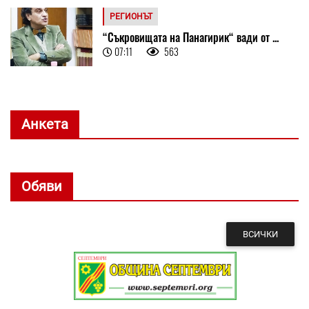
РЕГИОНЪТ
“Съкровищата на Панагирик“ вади от ...
07:11
563
Анкета
Обяви
ВСИЧКИ