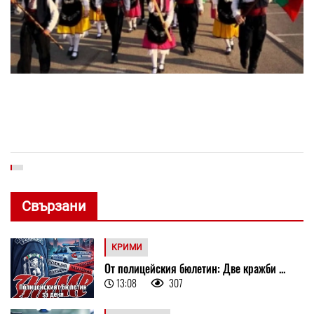
Свързани
КРИМИ
От полицейския бюлетин: Две кражби ...
13:08
307