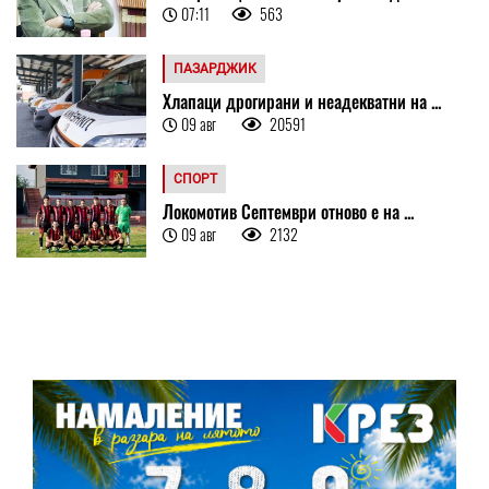
07:11
563
ПАЗАРДЖИК
Хлапаци дрогирани и неадекватни на ...
09 авг
20591
СПОРТ
Локомотив Септември отново е на ...
09 авг
2132