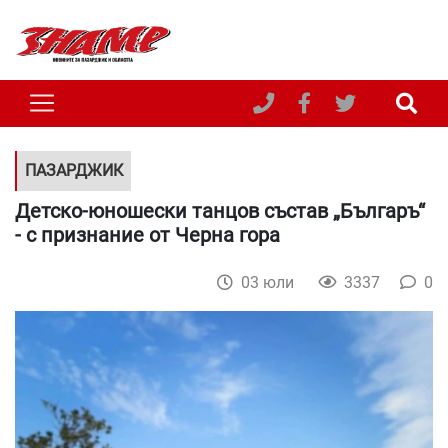
ПАЗАРДЖИК
Детско-юношески танцов състав „Българъ“
- с признание от Черна гора
03 юли
3337
0