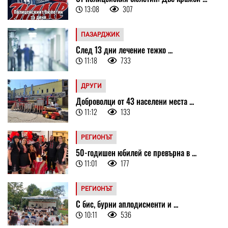
13:08
307
ПАЗАРДЖИК
След 13 дни лечение тежко ...
11:18
733
ДРУГИ
Доброволци от 43 населени места ...
11:12
133
РЕГИОНЪТ
50-годишен юбилей се превърна в ...
11:01
177
РЕГИОНЪТ
С бис, бурни аплодисменти и ...
10:11
536