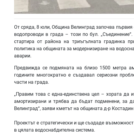
От сряда, 8 юли, Община Велинград започва първия 
водопроводи в града – този по бул. „Съединение“
стартира от района на триъгълната градинка пр
политика на общината за модернизиране на водосна
аварии.
Предвижда се подмяната на близо 1500 метра амо
годините многократно е създавал сериозни пробл
части на града.
„Правим това с една-единствена цел – хората да и
амортизирани и трябва да бъдат подменени, за д
Велинград“, заяви кметът на общината д-р Костадин
Проектът е стратегически и ще създаде възможност
в цялата водоснабдителна система.