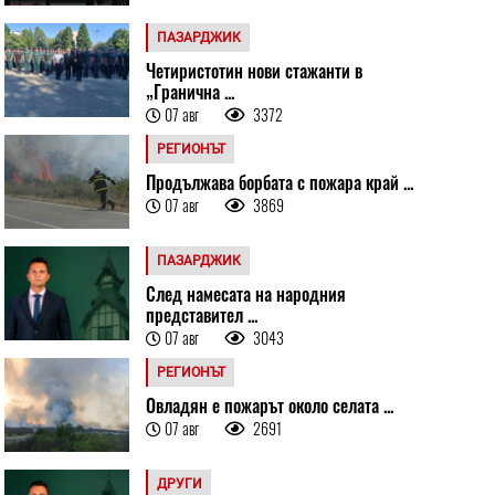
ПАЗАРДЖИК
Четиристотин нови стажанти в
„Гранична ...
07 авг
3372
РЕГИОНЪТ
Продължава борбата с пожара край ...
07 авг
3869
ПАЗАРДЖИК
След намесата на народния
представител ...
07 авг
3043
РЕГИОНЪТ
Овладян е пожарът около селата ...
07 авг
2691
ДРУГИ