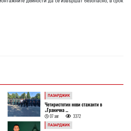
монтажните дейности да се извършат безопасно, в срок
ПАЗАРДЖИК
Четиристотин нови стажанти в
„Гранична ...
07 авг
3372
ПАЗАРДЖИК