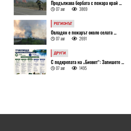
Продължава борбата с пожара край ...
07 авг
3869
РЕГИОНЪТ
Овладян е пожарът около селата ...
07 авг
2691
ДРУГИ
С подкрепата на „Биовет“: Запишете ...
07 авг
1495