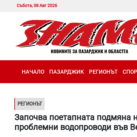
Събота, 08 Авг 2026
НАЧАЛО
ПАЗАРДЖИК
РЕГИОНЪТ
СПО
РЕГИОНЪТ
Започва поетапната подмяна н
проблемни водопроводи във В