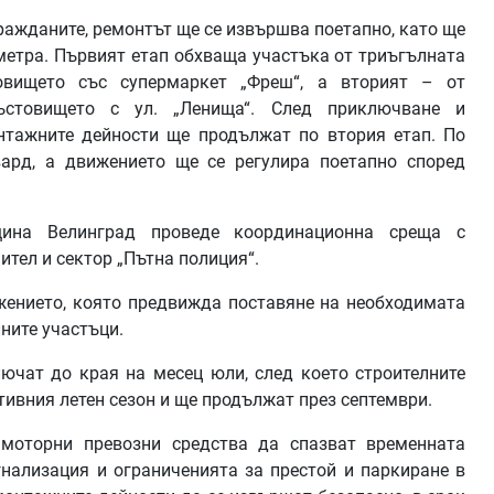
ражданите, ремонтът ще се извършва поетапно, като ще
метра. Първият етап обхваща участъка от триъгълната
овището със супермаркет „Фреш“, а вторият – от
ъстовището с ул. „Ленища“. След приключване и
нтажните дейности ще продължат по втория етап. По
ард, а движението ще се регулира поетапно според
ина Велинград проведе координационна среща с
тел и сектор „Пътна полиция“.
жението, която предвижда поставяне на необходимата
ните участъци.
ючат до края на месец юли, след което строителните
ивния летен сезон и ще продължат през септември.
моторни превозни средства да спазват временната
гнализация и ограниченията за престой и паркиране в