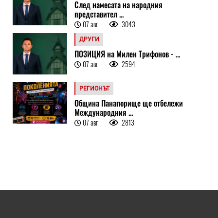
След намесата на народния
представител ...
07 авг
3043
ДРУГИ
ПОЗИЦИЯ на Милен Трифонов - ...
07 авг
2594
РЕГИОНЪТ
Община Панагюрище ще отбележи
Международния ...
07 авг
2813