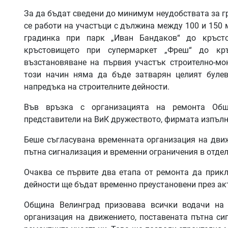
За да бъдат сведени до минимум неудобствата за г
се работи на участъци с дължина между 100 и 150 
градинка при парк „Иван Бандаков“ до кръст
кръстовището при супермаркет „Фреш“ до кр
възстановяване на първия участък строително-мо
този начин няма да бъде затварян целият булев
напредъка на строителните дейности.
Във връзка с организацията на ремонта Общ
представители на ВиК дружеството, фирмата изпълни
Беше съгласувана временната организация на дви
пътна сигнализация и временни ограничения в отдел
Очаква се първите два етапа от ремонта да прикл
дейности ще бъдат временно преустановени през акт
Община Велинград призовава всички водачи на 
организация на движението, поставената пътна си