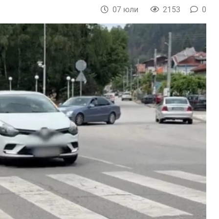
07 юли
2153
0