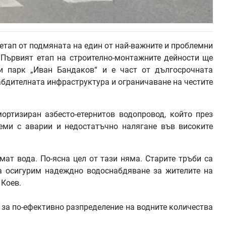
етап от подмяната на един от най-важните и проблемни
. Първият етап на строително-монтажните дейности ще
и парк „Иван Бандаков“ и е част от дългосрочната
бдителната инфраструктура и ограничаване на честите
ртизиран азбесто-етернитов водопровод, който през
еми с аварии и недостатъчно налягане във високите
мат вода. По-ясна цел от тази няма. Старите тръби са
а осигурим надеждно водоснабдяване за жителите на
 Коев.
 за по-ефективно разпределение на водните количества