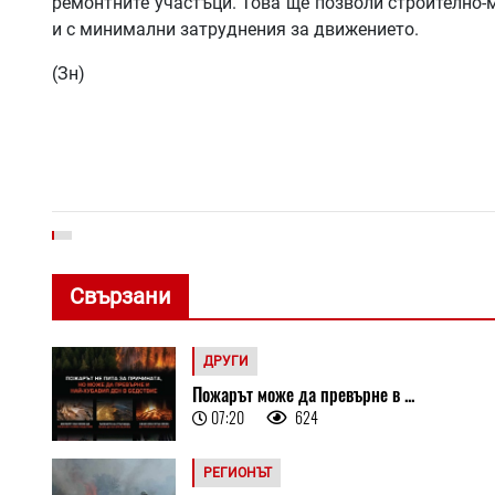
ремонтните участъци. Това ще позволи строително-
и с минимални затруднения за движението.
(Зн)
Свързани
ДРУГИ
Пожарът може да превърне в ...
07:20
624
РЕГИОНЪТ