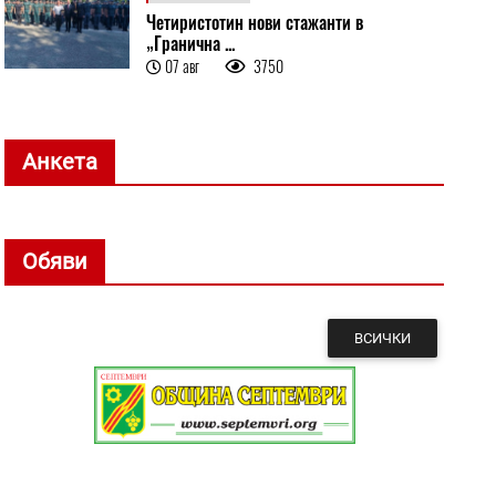
Четиристотин нови стажанти в
„Гранична ...
07 авг
3750
Анкета
Обяви
ВСИЧКИ