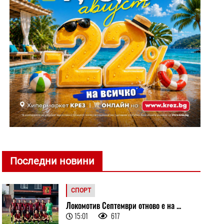
Последни новини
СПОРТ
Локомотив Септември отново е на ...
15:01
617