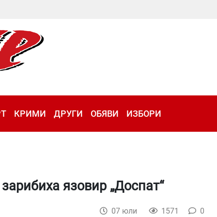
РТ
КРИМИ
ДРУГИ
ОБЯВИ
ИЗБОРИ
 зарибиха язовир „Доспат“
07 юли
1571
0