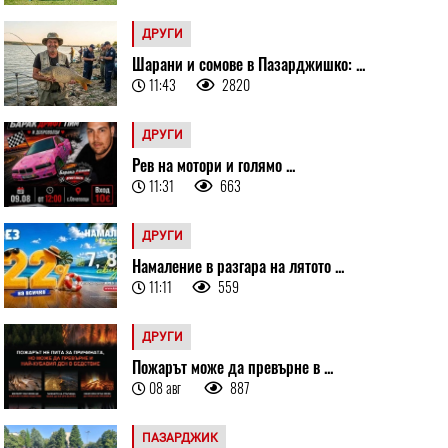
ДРУГИ
Шарани и сомове в Пазарджишко: ...
11:43
2820
ДРУГИ
Рев на мотори и голямо ...
11:31
663
ДРУГИ
Намаление в разгара на лятото ...
11:11
559
ДРУГИ
Пожарът може да превърне в ...
08 авг
887
ПАЗАРДЖИК