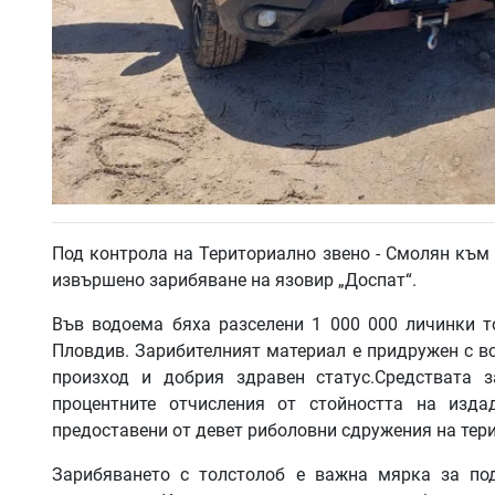
Под контрола на Териториално звено - Смолян към 
извършено зарибяване на язовир „Доспат“.
Във водоема бяха разселени 1 000 000 личинки то
Пловдив. Зарибителният материал е придружен с в
произход и добрия здравен статус.Средствата 
процентните отчисления от стойността на изда
предоставени от девет риболовни сдружения на тер
Зарибяването с толстолоб е важна мярка за по