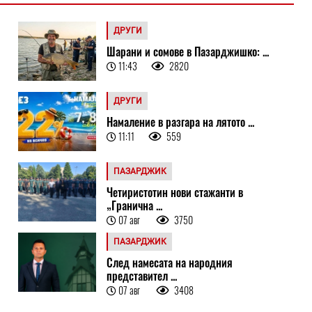
ДРУГИ
Шарани и сомове в Пазарджишко: ...
11:43
2820
ДРУГИ
Намаление в разгара на лятото ...
11:11
559
ПАЗАРДЖИК
Четиристотин нови стажанти в
„Гранична ...
07 авг
3750
ПАЗАРДЖИК
След намесата на народния
представител ...
07 авг
3408