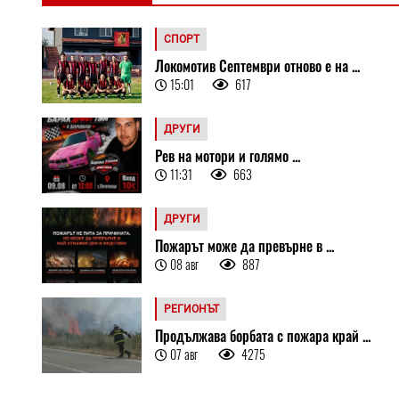
СПОРТ
Локомотив Септември отново е на ...
15:01
617
ДРУГИ
Рев на мотори и голямо ...
11:31
663
ДРУГИ
Пожарът може да превърне в ...
08 авг
887
РЕГИОНЪТ
Продължава борбата с пожара край ...
07 авг
4275