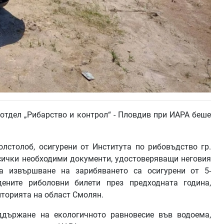
отдел „Рибарство и контрол“ - Пловдив при ИАРА беше
лстолоб, осигурени от Института по рибовъдство гр.
сички необходими документи, удостоверяващи неговия
за извършване на зарибяването са осигурени от 5-
дените риболовни билети през предходната година,
иторията на област Смолян.
ддържане на екологичното равновесие във водоема,