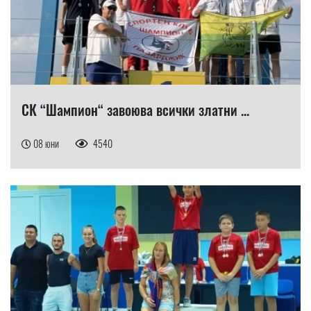
СК “Шампион“ завоюва всички златни ...
08 юни
4540