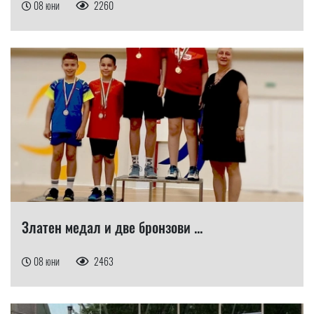
08 юни
2260
Златен медал и две бронзови ...
08 юни
2463