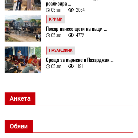
реализира ...
05 авг
2064
КРИМИ
Пожар нанесе щети на къщи ...
05 авг
4772
ПАЗАРДЖИК
Среща за кърмене в Пазарджик ...
05 авг
1191
Анкета
Обяви