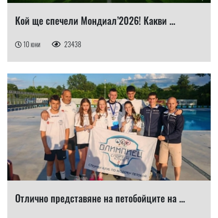
Кой ще спечели Мондиал’2026! Какви ...
10 юни
23438
Отлично представяне на петобойците на ...