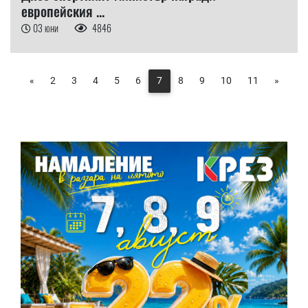
европейския ...
03 юни
4846
«
2
3
4
5
6
7
8
9
10
11
»