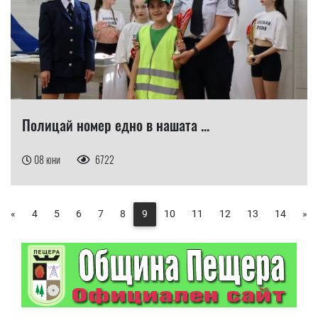
Полицай номер едно в нашата ...
08 юни
6722
«
4
5
6
7
8
9
10
11
12
13
14
»