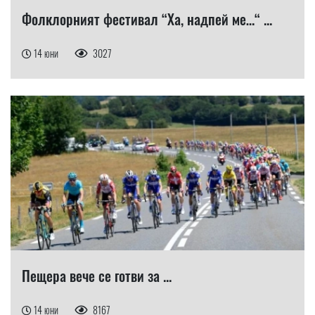
Фолклорният фестивал “Ха, надпей ме…“ ...
14 юни
3027
Пещера вече се готви за ...
14 юни
8167