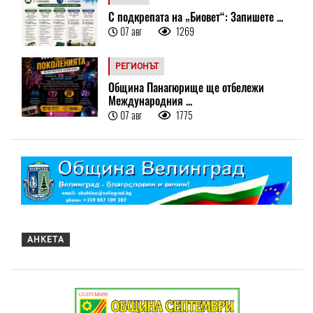
С подкрепата на „Биовет“: Запишете ...
07 авг
1269
РЕГИОНЪТ
Община Панагюрище ще отбележи
Международния ...
07 авг
1775
АНКЕТА