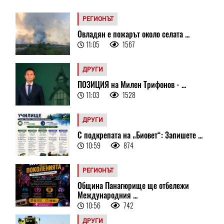
РЕГИОНЪТ
Овладян е пожарът около селата ...
11:05
1567
ДРУГИ
ПОЗИЦИЯ на Милен Трифонов - ...
11:03
1528
ДРУГИ
С подкрепата на „Биовет“: Запишете ...
10:59
874
РЕГИОНЪТ
Община Панагюрище ще отбележи
Международния ...
10:56
742
ДРУГИ