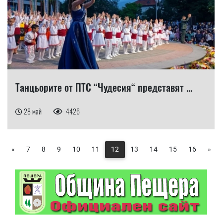
Танцьорите от ПТС “Чудесия“ представят ...
28 май
4426
«
7
8
9
10
11
12
13
14
15
16
»