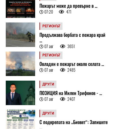
Пожарът може да превърне в ...
07:20
471
РЕГИОНЪТ
Продължава борбата с пожара край
...
07 авг
3651
РЕГИОНЪТ
Овладян е пожарът около селата ...
07 авг
2485
ДРУГИ
ПОЗИЦИЯ на Милен Трифонов - ...
07 авг
2407
ДРУГИ
С подкрепата на „Биовет“: Запишете
...