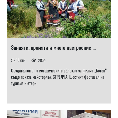
Занаяти, аромати и много настроение ...
06 юни
2854
Създателката на историческите облекла за филма „Ботев“
също показа майсторлък СТРЕЛЧА. Шестият фестивал на
туризма и етери