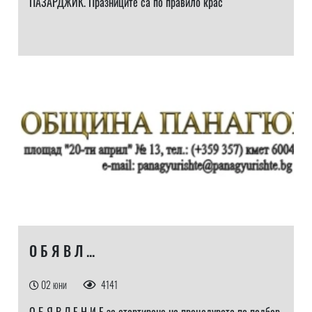
ПАЗАРДЖИК. Празниците са по правило крас
О Б Я В Л ...
02 юни
4141