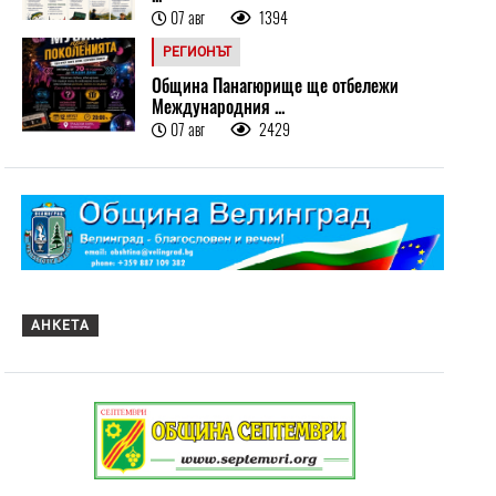
07 авг
1394
РЕГИОНЪТ
Община Панагюрище ще отбележи
Международния ...
07 авг
2429
АНКЕТА