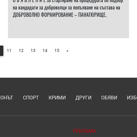
О Б Я В Л Е Н И Е за стартиране на процедурата по подбор
на кандидати за доброволци за попълване на състава на
ДОБРОВОЛНО ФОРМИРОВАНИЕ – ПАНАГЮРИЩЕ,
11
12
13
14
15
»
ИОНЪТ
СПОРТ
КРИМИ
ДРУГИ
ОБЯВИ
ИЗБ
РЕКЛАМА