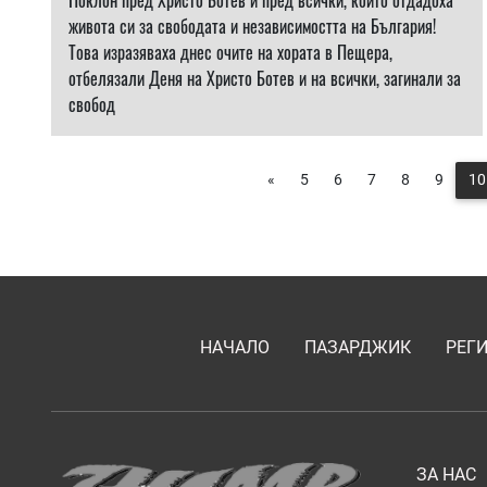
Поклон пред Христо Ботев и пред всички, които отдадоха
живота си за свободата и независимостта на България!
Това изразяваха днес очите на хората в Пещера,
отбелязали Деня на Христо Ботев и на всички, загинали за
свобод
«
5
6
7
8
9
10
НАЧАЛО
ПАЗАРДЖИК
РЕГ
ЗА НАС