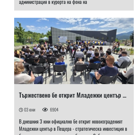
администрация в курорта на фона на
Тържествено бе открит Младежки център ...
03 юни
6904
В днешния 3 юни официално бе открит новоизграденият
Младежки център в Пещера - стратегическа инвестиция в