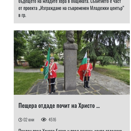
бъдещето на младите хора в общината. Събитието е част
от проекта „Изграждане на съвременен Младежки център“
в гр.
Пещера отдаде почит на Христо ...
02 юни
4516