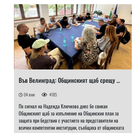
Във Велинград: Общинският щаб срещу ...
04 юни
4185
По сигнал на Надежда Ключкова днес бе свикан
Общинският щаб за изпълнение на Общинския план за
защита при бедствия с участието на представители на
всички компетентни институции, съобщиха от общинската