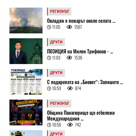
РЕГИОНЪТ
Овладян е пожарът около селата ...
11:05
1567
ДРУГИ
ПОЗИЦИЯ на Милен Трифонов - ...
11:03
1536
ДРУГИ
С подкрепата на „Биовет“: Запишете ...
10:59
874
РЕГИОНЪТ
Община Панагюрище ще отбележи
Международния ...
10:56
742
ДРУГИ