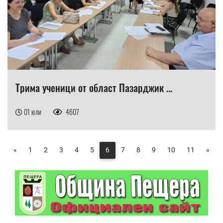
Трима ученици от област Пазарджик ...
01 юли
4607
«
1
2
3
4
5
6
7
8
9
10
11
»