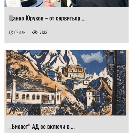
Цанко Юруков – от сервитьор ...
02 юли
7133
„Биовет“ АД се включи в ...