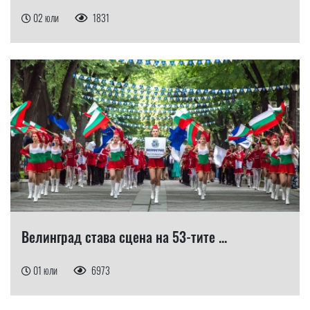
02 юли
1831
Велинград става сцена на 53-тите ...
01 юли
6973