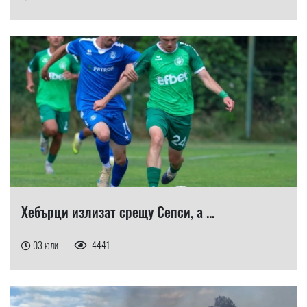
Хебърци излизат срещу Сепси, а ...
03 юли
4441