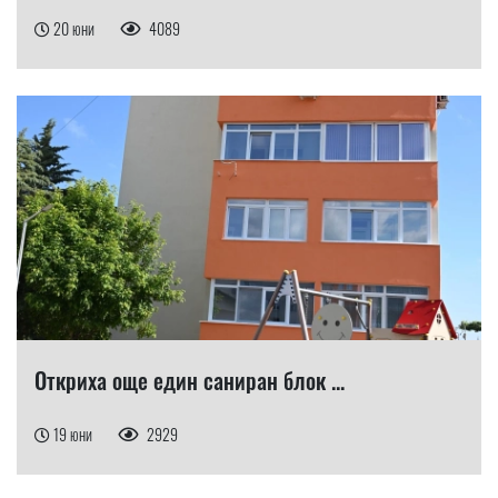
20 юни
4089
Откриха още един саниран блок ...
19 юни
2929