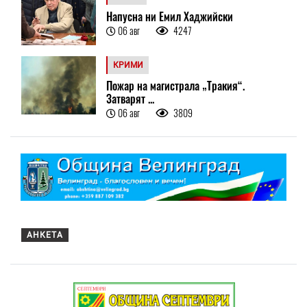
Напусна ни Емил Хаджийски
06 авг
4247
КРИМИ
Пожар на магистрала „Тракия“.
Затварят ...
06 авг
3809
АНКЕТА