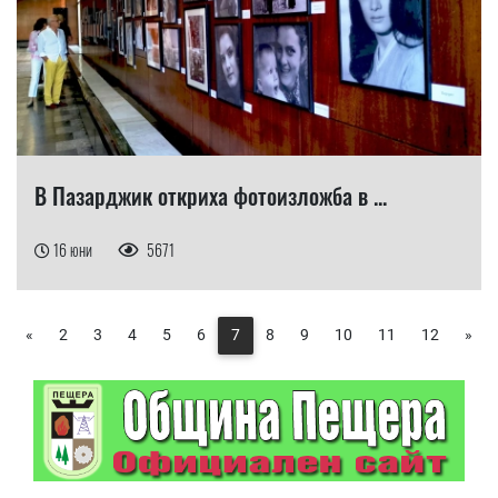
В Пазарджик откриха фотоизложба в ...
16 юни
5671
«
2
3
4
5
6
7
8
9
10
11
12
»