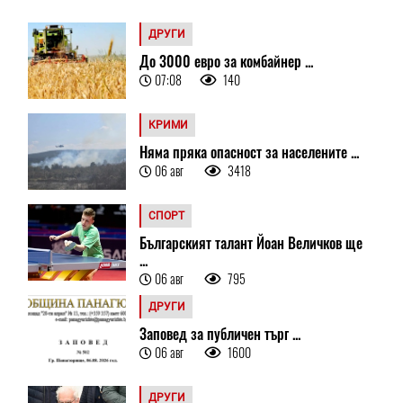
ДРУГИ
До 3000 евро за комбайнер ...
07:08
140
КРИМИ
Няма пряка опасност за населените ...
06 авг
3418
СПОРТ
Българският талант Йоан Величков ще
...
06 авг
795
ДРУГИ
Заповед за публичен търг ...
06 авг
1600
ДРУГИ