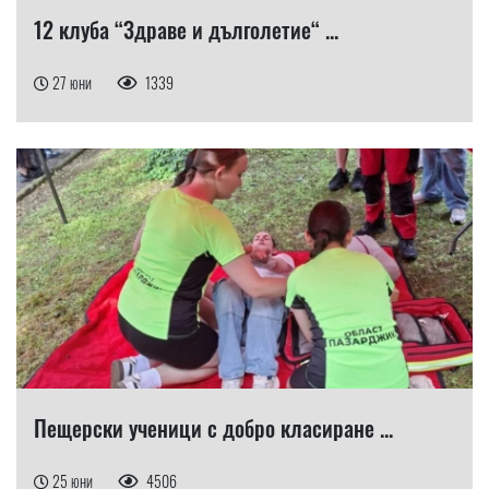
12 клуба “Здраве и дълголетие“ ...
27 юни
1339
Пещерски ученици с добро класиране ...
25 юни
4506