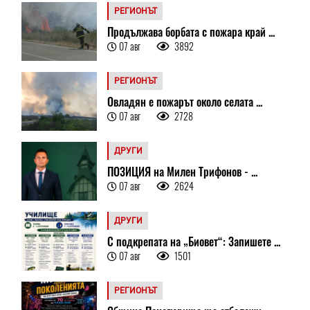
РЕГИОНЪТ
Продължава борбата с пожара край ...
07 авг
3892
РЕГИОНЪТ
Овладян е пожарът около селата ...
07 авг
2728
ДРУГИ
ПОЗИЦИЯ на Милен Трифонов - ...
07 авг
2624
ДРУГИ
С подкрепата на „Биовет“: Запишете ...
07 авг
1501
РЕГИОНЪТ