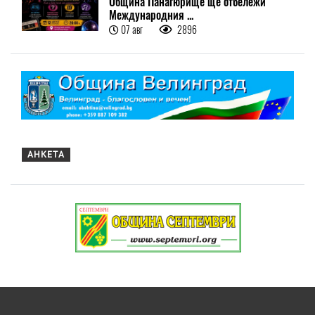
Община Панагюрище ще отбележи
Международния ...
07 авг
2896
АНКЕТА