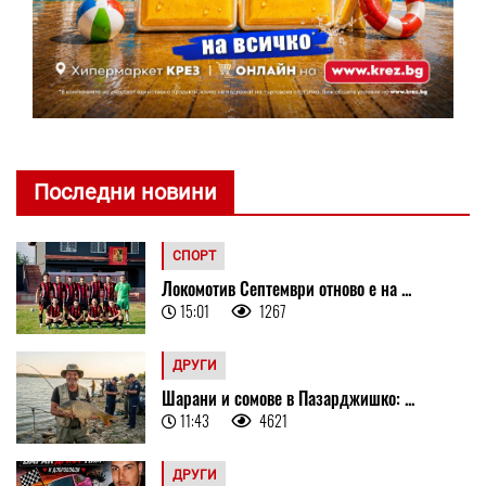
Последни новини
СПОРТ
Локомотив Септември отново е на ...
15:01
1267
ДРУГИ
Шарани и сомове в Пазарджишко: ...
11:43
4621
ДРУГИ