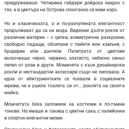
придружаваше. Четирима гайдари дойдоха заедно с
тях, а в центъра на Острова спонтанно се изви хоро.
Но и класическата, а и по-разчупената елегантност
продължават да са на мода. Видяхме дълги рокли от
различни материи – с цепки, асиметрични, разкроени,
свободно падащи, обсипани с пайети или камъни, с
бродерии или дантели. Палитрата от цветове
включваше черно, червено, златисто, небесно синьо
пепел от рози и други. Момичета с къси дизайнерски
рокли и нестандартни аксесоари също не липсваха. А
една от абитуриентките се похвали в социалните
мрежи, че е ушила тоалета си от… роклята на своята
майка.
Момчетата бяха заложили на костюми в по-тъмни
тонове. Но имаше и такива с цветни сака, с папийонки
и спортно-елегантни визии.