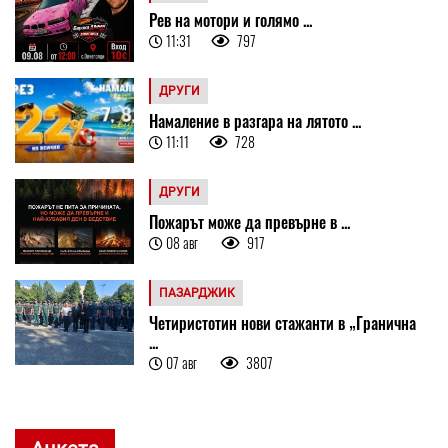
Рев на мотори и голямо ...
11:31
797
ДРУГИ
Намаление в разгара на лятото ...
11:11
728
ДРУГИ
Пожарът може да превърне в ...
08 авг
917
ПАЗАРДЖИК
Четиристотин нови стажанти в „Гранична
...
07 авг
3807