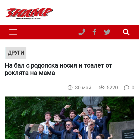
ДРУГИ
На бал с родопска носия и тоалет от
роклята на мама
30 май
5220
0