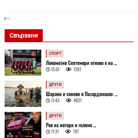
Свързани
СПОРТ
Локомотив Септември отново е на ...
15:01
1267
ДРУГИ
Шарани и сомове в Пазарджишко: ...
11:43
4621
ДРУГИ
Рев на мотори и голямо ...
11:31
797