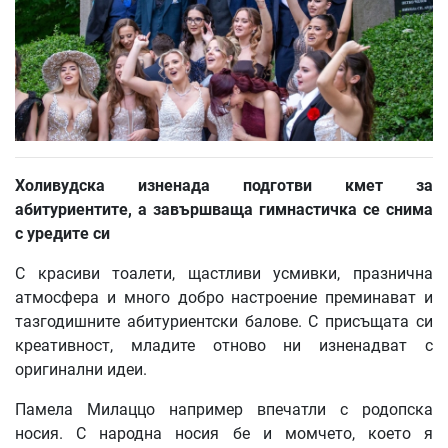
Холивудска изненада подготви кмет за
абитуриентите, а завършваща гимнастичка се снима
с уредите си
С красиви тоалети, щастливи усмивки, празнична
атмосфера и много добро настроение преминават и
тазгодишните абитуриентски балове. С присъщата си
креативност, младите отново ни изненадват с
оригинални идеи.
Памела Милаццо например впечатли с родопска
носия. С народна носия бе и момчето, което я