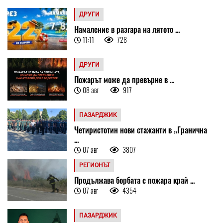
ДРУГИ
Намаление в разгара на лятото ...
11:11
728
ДРУГИ
Пожарът може да превърне в ...
08 авг
917
ПАЗАРДЖИК
Четиристотин нови стажанти в „Гранична
...
07 авг
3807
РЕГИОНЪТ
Продължава борбата с пожара край ...
07 авг
4354
ПАЗАРДЖИК