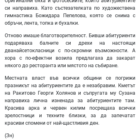
Оригинални бяха и фотосесиите, които абитуриентите
си направиха. Като състезателката по художествена
гимнастика Божидара Пепелова, която се снима с
обръчи, лента, топка и бухалки.
Отново имаше благотворителност. Бивши абитуриенти
подаряваха балните си дрехи на настоящи
дванайсетокласници с по-скромни възможности. А
хора с по-ефектни возила предлагаха да закарат
някого до ресторанта или мястото на събиране.
Местната власт във всички общини се погрижи
празникът на абитуриентите да е незабравим. Кметът
на Ракитово Георги Холянов и съпругата му Сузана
направиха лична изненада за абитуриентите там.
Красива арка и червен килим посрещаха всички
зрелостници и техните близки, за да запечатат
красиви спомени от най-щастливия ден.
(Зн)