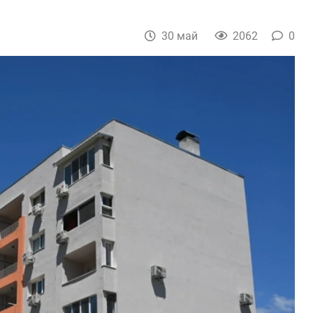
30 май
2062
0