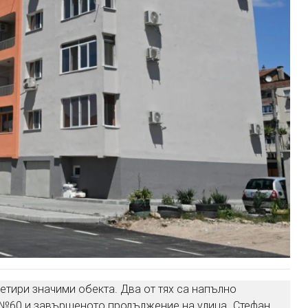
тири значими обекта. Два от тях са напълно
“ №60 и завършеното продължение на улица „Стефан