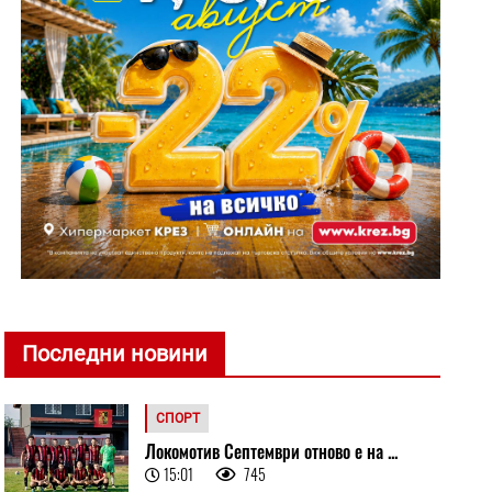
Последни новини
СПОРТ
Локомотив Септември отново е на ...
15:01
745