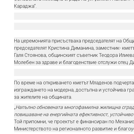
Караджа“.
На церемонията присъстваха председателят на Общи
председателят Кристина Диманина, заместник- кмет
Галя Стоянова, общинският съветник Теодора Илиева
Молебен за здраве и благоденствие отслужи отец Д
По време на откриването кметът Младенов подчерта
изграждането на модерна, достъпна и устойчива гр
за жителите на общината.
„
Напълно обновената многофамилна жилищна сграда 
повишаване на енергийната ефективност, устойчивот
Той припомни, че проектът е финансиран по Механи
Министерството на регионалното развитие и благоу