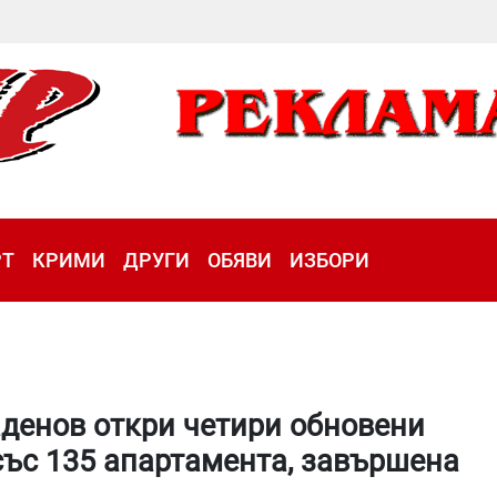
РТ
КРИМИ
ДРУГИ
ОБЯВИ
ИЗБОРИ
денов откри четири обновени
 със 135 апартамента, завършена