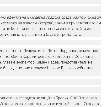
йно ефективна и модерна градска среда, както и символ
ачеството на живот в Пещера
“, заяви в приветствието си
ани по Механизма за възстановяване и устойчивост,
регионалното развитие и благоустройството.
нски съвет- Пещера инж. Петър Йорданов, заместник-
ът Гълъбина Карамитрева, секретарят на Общината
, главен инспектор Камен Радев, представители на
е и благоденствие отслужи Негово Благоговейнство
ането на сградата на ул. „Хан Пресиян“ №10 възлиза
о Механизма за възстановяване и устойчивост. Сградата