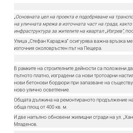
„
Основната цел на проекта е подобряване на трансп
на уличната мрежа в източната част на града, както
инфраструктура за жителите на квартал „Изгрев“,
пос
Улица „Стефан Караджа“ осигурява важна връзка ме
източния околовръстен път на Пещера.
В рамките на строителните дейности са положени д
пътното платно, изградени са нови тротоарни наст
нови бетонови бордюри при запазване на съществу
ново улично осветление.
Общата дължина на ремонтираното продължение на у
обща площ от 400 кв. м.
И две напълно обновени жилищни сгради на ул. „Ха
Младенов.