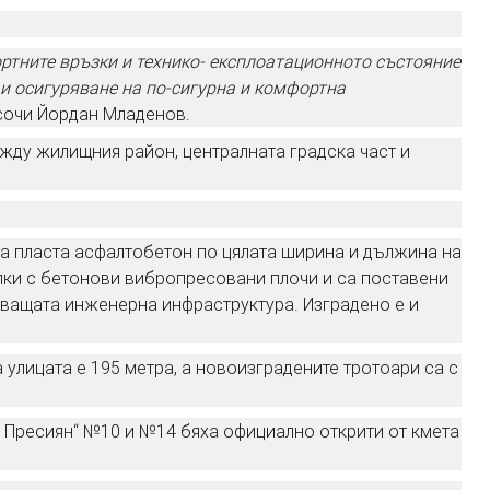
ортните връзки и технико- експлоатационното състояние
 и осигуряване на по-сигурна и комфортна
очи Йордан Младенов.
жду жилищния район, централната градска част и
ва пласта асфалтобетон по цялата ширина и дължина на
илки с бетонови вибропресовани плочи и са поставени
ващата инженерна инфраструктура. Изградено е и
лицата е 195 метра, а новоизградените тротоари са с
н Пресиян“ №10 и №14 бяха официално открити от кмета