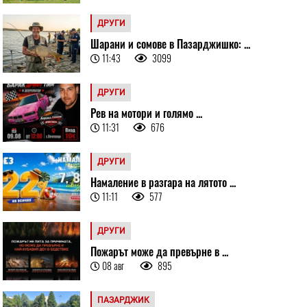
ДРУГИ
Шарани и сомове в Пазарджишко: ...
11:43
3099
ДРУГИ
Рев на мотори и голямо ...
11:31
676
ДРУГИ
Намаление в разгара на лятото ...
11:11
577
ДРУГИ
Пожарът може да превърне в ...
08 авг
895
ПАЗАРДЖИК