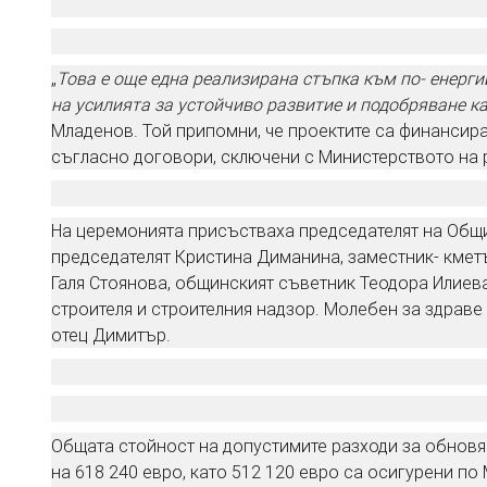
„
Това е още една реализирана стъпка към по- енерги
на усилията за устойчиво развитие и подобряване к
Младенов. Той припомни, че проектите са финансир
съгласно договори, сключени с Министерството на 
На церемонията присъстваха председателят на Общи
председателят Кристина Диманина, заместник- кмет
Галя Стоянова, общинският съветник Теодора Илиева
строителя и строителния надзор. Молебен за здрав
отец Димитър.
Общата стойност на допустимите разходи за обновяв
на 618 240 евро, като 512 120 евро са осигурени п