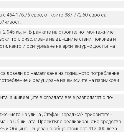
е 464 176,76 евро, от които 387 772,60 евро са
ойчивост.
 2 945 кв. м. В рамките на строително- монтажните
рки: топлоизолиране на външните стени, покрива и
сти, както и осигуряване на архитектурно достъпна
и са довели до намаляване на годишното потребление
гопотребление и редуциране на емисиите на парникови
нта, а живеещите в сградата вече разполагат с по-
жението на улица „Стефан Караджа“- приоритетен
ма на Общината. Проектът е реализиран със средства
Б и Община Пещера на обща стойност 412 000 лева.