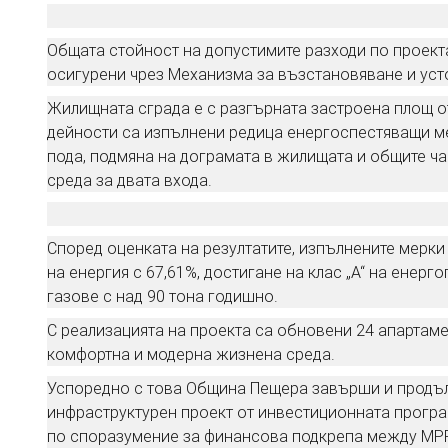
Общата стойност на допустимите разходи по проекта 
осигурени чрез Механизма за възстановяване и уст
Жилищната сграда е с разгърната застроена площ от
дейности са изпълнени редица енергоспестяващи ме
пода, подмяна на дограмата в жилищата и общите ча
среда за двата входа.
Според оценката на резултатите, изпълнените мерк
на енергия с 67,61%, достигане на клас „А“ на енер
газове с над 90 тона годишно.
С реализацията на проекта са обновени 24 апартаме
комфортна и модерна жизнена среда.
Успоредно с това Община Пещера завърши и продъл
инфраструктурен проект от инвестиционната програ
по споразумение за финансова подкрепа между МРР