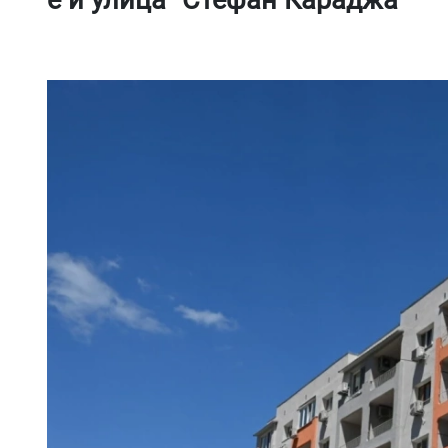
е и улица "Стефан Караджа"