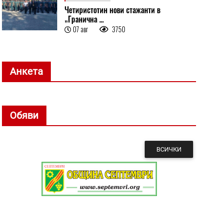
Четиристотин нови стажанти в
„Гранична ...
07 авг
3750
Анкета
Обяви
ВСИЧКИ