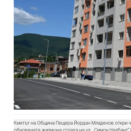
Кметът на Община Пещера Йордан Младенов откри че
обновената жилищна сграда на ул. „Симон Налбант