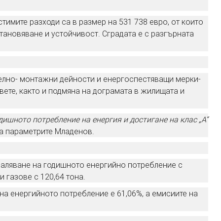
тимите разходи са в размер на 531 738 евро, от които
тановяване и устойчивост. Сградата е с разгърната
телно- монтажни дейности и енергоспестяващи мерки-
вете, както и подмяна на дограмата в жилищата и
ишното потребление на енергия и достигане на клас „А“
ра параметрите Младенов.
амаляване на годишното енергийно потребление с
и газове с 120,64 тона.
на енергийното потребление е 61,06%, а емисиите на