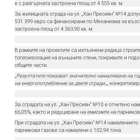
е с разгърната застроена площ от 4 555 кв. м.
За жилищната сграда на ул. „Хан Пресиян“ №14 допус
531 399 евро са финансирани по Механизма за възс
застроена площ от 4 363,90 кв. м.
В рамките на проектите са изпълнени редица строи
топлоизолация на външните стени, покривите и подо
общите части.
„
Резултатите показват значително намаляване на год
на енергопотребление за двете сгради.
„, конкретизи
За сградата на ул. „Хан Пресиян“ №10 е отчетено н
66,05%, както и редуциране на емисиите на парников
При сградата на ул. „Хан Пресиян“ №14 намалението 
парникови газове са намалени с 102,94 тона.