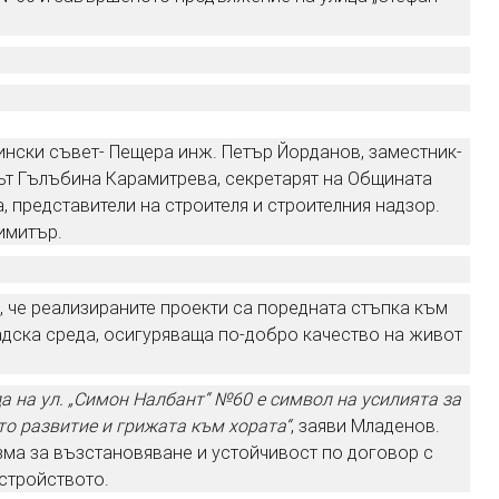
нски съвет- Пещера инж. Петър Йорданов, заместник-
ът Гълъбина Карамитрева, секретарят на Общината
, представители на строителя и строителния надзор.
имитър.
, че реализираните проекти са поредната стъпка към
адска среда, осигуряваща по-добро качество на живот
на ул. „Симон Налбант“ №60 е символ на усилията за
о развитие и грижата към хората“
, заяви Младенов.
зма за възстановяване и устойчивост по договор с
стройството.