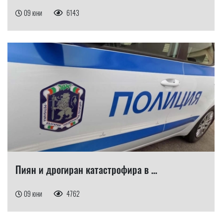
09 юни
6143
Пиян и дрогиран катастрофира в ...
09 юни
4762