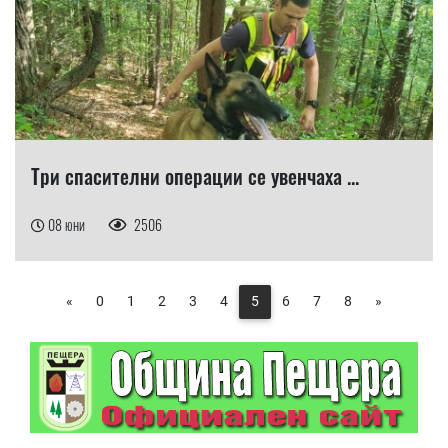
​Три спасителни операции се увенчаха ...
08 юни
2506
«
0
1
2
3
4
5
6
7
8
»