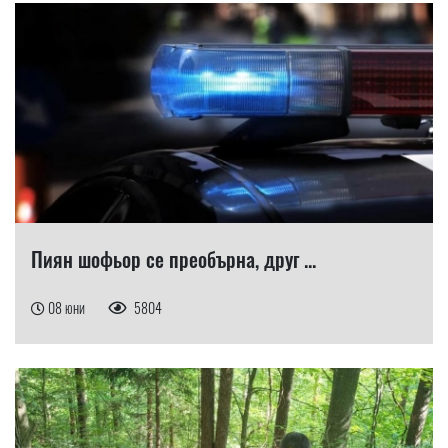
Пиян шофьор се преобърна, друг ...
08 юни
5804