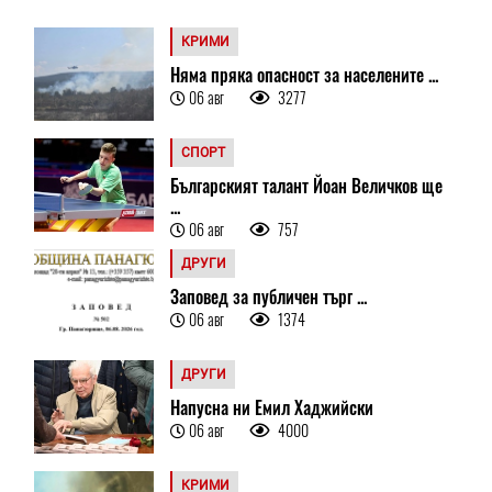
КРИМИ
Няма пряка опасност за населените ...
06 авг
3277
СПОРТ
Българският талант Йоан Величков ще
...
06 авг
757
ДРУГИ
Заповед за публичен търг ...
06 авг
1374
ДРУГИ
Напусна ни Емил Хаджийски
06 авг
4000
КРИМИ