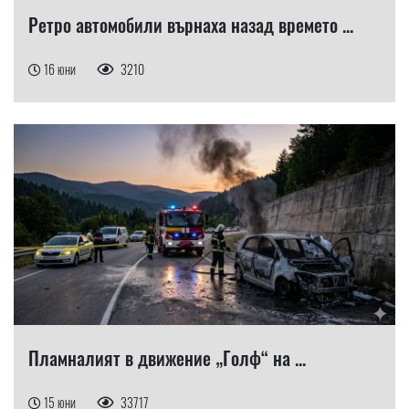
Ретро автомобили върнаха назад времето ...
16 юни
3210
Пламналият в движение „Голф“ на ...
15 юни
33717