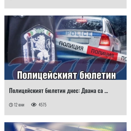
Полицейският бюлетин днес: Двама са ...
12 юни
4575