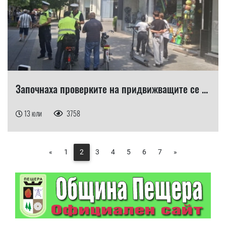
Започнаха проверките на придвижващите се ...
13 юли
3758
«
1
2
3
4
5
6
7
»