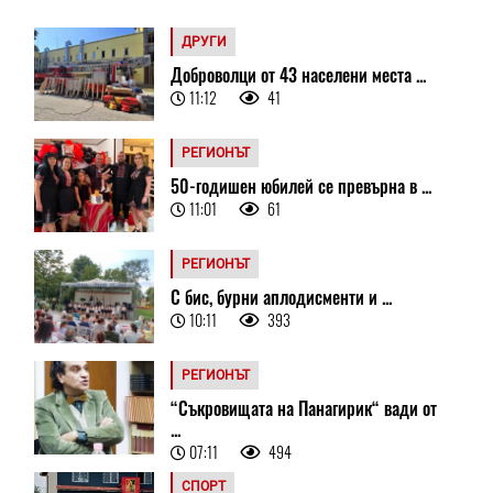
ДРУГИ
Доброволци от 43 населени места ...
11:12
41
РЕГИОНЪТ
50-годишен юбилей се превърна в ...
11:01
61
РЕГИОНЪТ
С бис, бурни аплодисменти и ...
10:11
393
РЕГИОНЪТ
“Съкровищата на Панагирик“ вади от
...
07:11
494
СПОРТ