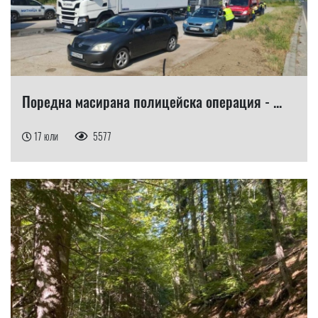
Поредна масирана полицейска операция - ...
17 юли
5577