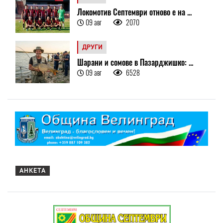
Локомотив Септември отново е на ...
09 авг
2070
ДРУГИ
Шарани и сомове в Пазарджишко: ...
09 авг
6528
АНКЕТА