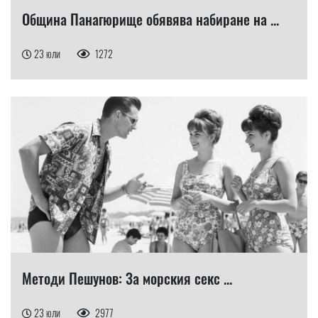
Община Панагюрище обявява набиране на ...
23 юли
1272
Методи Пешунов: За морския секс ...
23 юли
2977