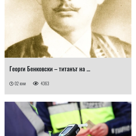
Георги Бенковски – титанът на ...
02 юни
4363