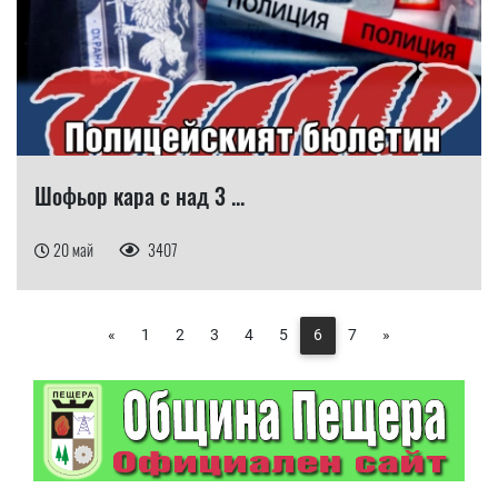
Шофьор кара с над 3 ...
20 май
3407
«
1
2
3
4
5
6
7
»