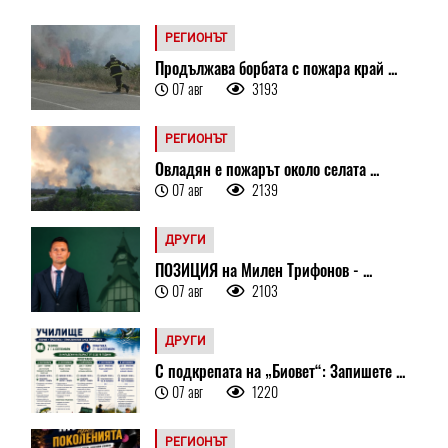
РЕГИОНЪТ
Продължава борбата с пожара край ...
07 авг
3193
РЕГИОНЪТ
Овладян е пожарът около селата ...
07 авг
2139
ДРУГИ
ПОЗИЦИЯ на Милен Трифонов - ...
07 авг
2103
ДРУГИ
С подкрепата на „Биовет“: Запишете ...
07 авг
1220
РЕГИОНЪТ