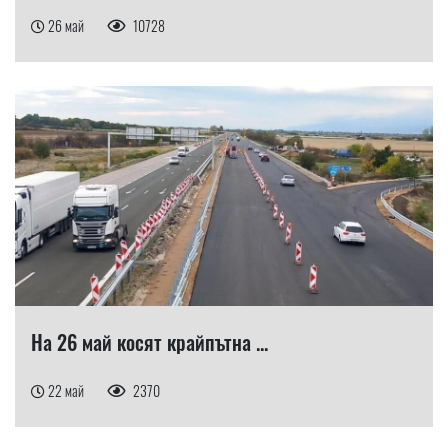
26 май
10728
На 26 май косят крайпътна ...
22 май
2370