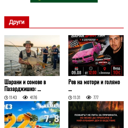
Други
Шарани и сомове в
Рев на мотори и голямо
Пазарджишко: ...
...
11:43
4176
11:31
777