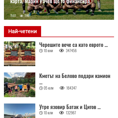
карта, Марин Рачев ще го финансира
15:01
1149
Най-четени
Черешите вече са като еврото ...
10 юни
347456
Кметът на Белово подари камион
...
05 юли
164347
Утре язовир Батак и Цигов ...
10 юли
132967