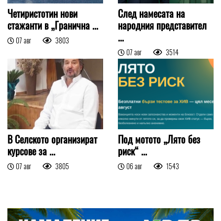
Четиристотин нови
След намесата на
стажанти в „Гранична ...
народния представител
...
07 авг
3803
07 авг
3514
В Селското организират
Под мотото „Лято без
курсове за ...
риск“ ...
07 авг
3805
06 авг
1543