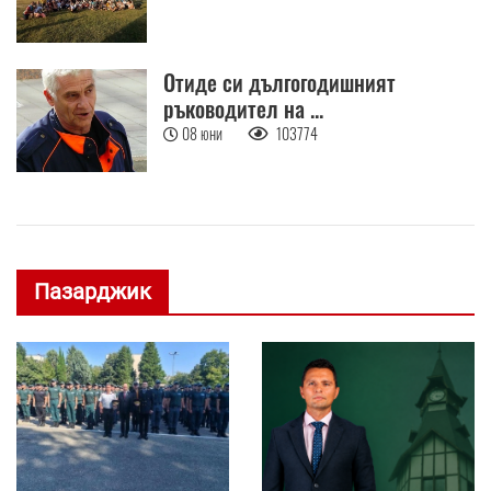
Отиде си дългогодишният
ръководител на ...
08 юни
103774
Пазарджик