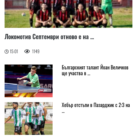
Локомотив Септември отново е на ...
15:01
1149
Българският талант Йоан Величков
ще участва в ...
Хебър отстъпи в Пазарджик с 2:3 на
...