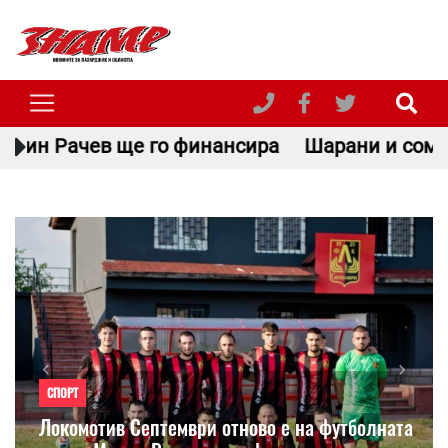
финансира
Шарани и сомове в Пазарджишко: К
Previous
Next
СПОРТ
Локомотив Септември отново е на футболната