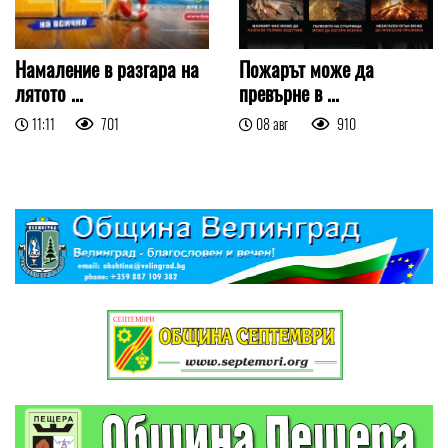
Намаление в разгара на
Пожарът може да
лятото ...
превърне в ...
11:11
701
08 авг
910