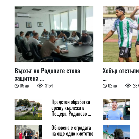
Върхът на Родопите става
Хебър отстъпи
защитена ...
...
05 авг
3154
02 авг
28
Предстои обработка
срещу кърлежи в
Пещера, Радилово ...
Обновена е сградата
на още едно кметство