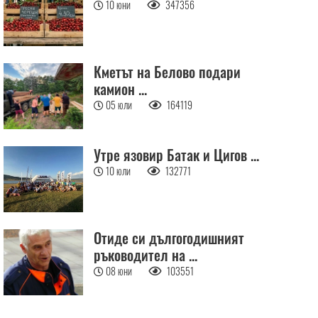
10 юни
347356
Кметът на Белово подари
камион ...
05 юли
164119
Утре язовир Батак и Цигов ...
10 юли
132771
Отиде си дългогодишният
ръководител на ...
08 юни
103551