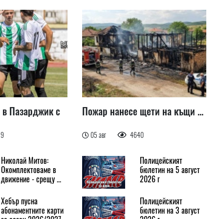
 в Пазарджик с
Пожар нанесе щети на къщи ...
79
05 авг
4640
Николай Митов:
Полицейският
Окомплектоваме в
бюлетин на 5 август
движение - срещу ...
2026 г
Хебър пусна
Полицейският
абонаментните карти
бюлетин на 3 август