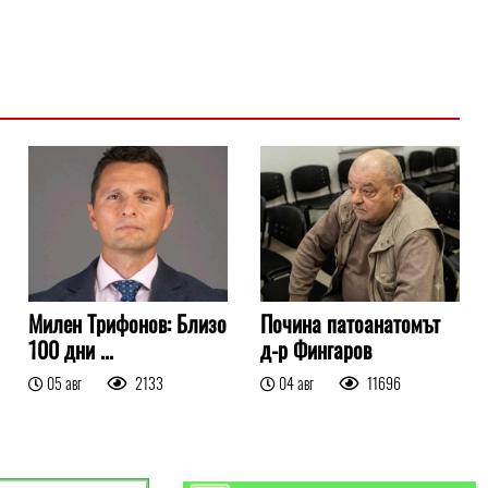
Милен Трифонов: Близо
Почина патоанатомът
100 дни ...
д-р Фингаров
05 авг
2133
04 авг
11696