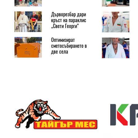
Дърворезбар дари
кръст на параклис
„Свети Георги“
Оптимизират
сметосъбирането в
две села