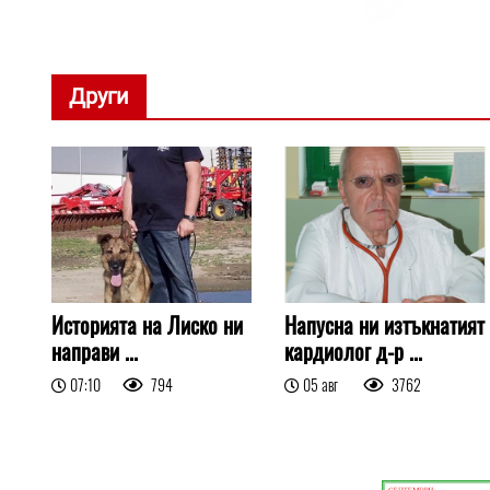
Други
Историята на Лиско ни
Напусна ни изтъкнатият
направи ...
кардиолог д-р ...
07:10
794
05 авг
3762