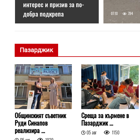
интерес и призив за по-
добра подкрепа
07:10
794
Пазарджик
Общинският съветник
Среща за кърмене в
Руди Синапов
Пазарджик ...
реализира ...
05 авг
1150
05 авг
1929