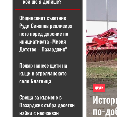
кой ще я допише?
Общинският съветник
Руди Синапов реализира
пето поред дарение по
инициативата „Мисия
Детство – Пазарджик“
Previous
Пожар нанесе щети на
къщи в стрелчанското
село Блатница
ДРУГИ
Истор
Среща за кърмене в
Пазарджик събра десетки
по-до
майки с неочакван