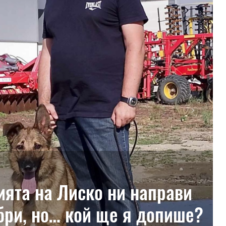
Next
ията на Лиско ни направи
бри, но… кой ще я допише?