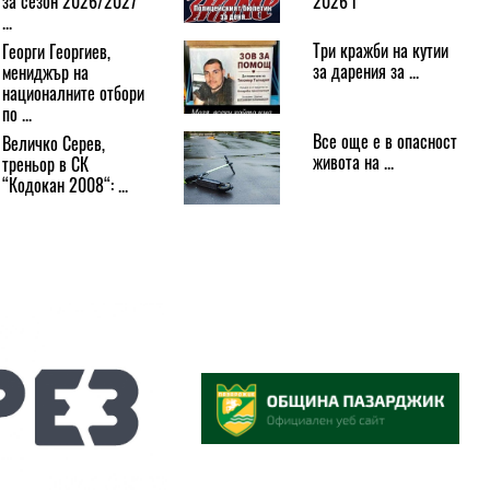
за сезон 2026/2027
2026 г
...
Три кражби на кутии
Георги Георгиев,
за дарения за ...
мениджър на
националните отбори
по ...
Все още е в опасност
Величко Серев,
живота на ...
треньор в СК
“Кодокан 2008“: ...