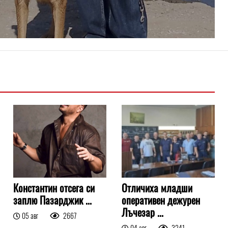
Константин отсега си
Отличиха младши
заплю Пазарджик ...
оперативен дежурен
Лъчезар ...
05 авг
2667
04 авг
3241