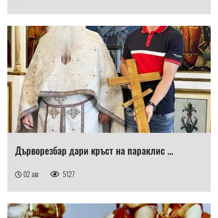
Дърворезбар дари кръст на параклис ...
02 авг
5127