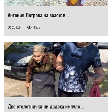
Антония Петрова на воаяж в ...
26 юли
4579
Две столетнички ни дадоха импулс ...