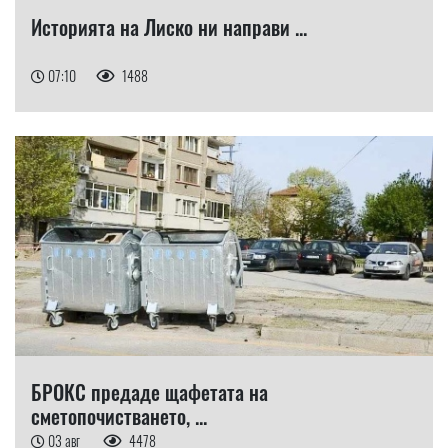
Историята на Лиско ни направи ...
07:10
1488
БРОКС предаде щафетата на
сметопочистването, ...
03 авг
4478