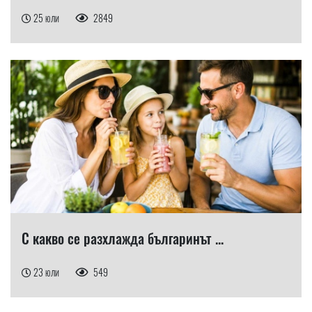
25 юли
2849
С какво се разхлажда българинът ...
23 юли
549