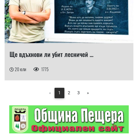
Ще вдъхнови ли убит лесничей ...
20 юли
1775
«
1
2
3
»