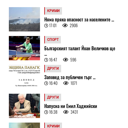
КРИМИ
Няма пряка опасност за населените ...
17:01
2906
СПОРТ
Българският талант Йоан Величков ще
...
16:47
596
ДРУГИ
Заповед за публичен търг ...
16:40
1071
ДРУГИ
Напусна ни Емил Хаджийски
16:38
3431
КРИМИ