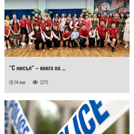
“С мисъл“ – книга на ...
04 юни
2275