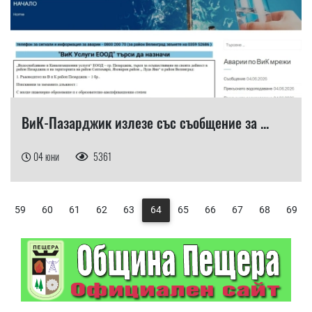
ВиК-Пазарджик излезе със съобщение за ...
04 юни
5361
59
60
61
62
63
64
65
66
67
68
69