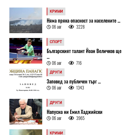
КРИМИ
Няма пряка опасност за населените ...
06 авг
3228
СПОРТ
Българският талант Йоан Величков ще
...
06 авг
716
ДРУГИ
Заповед за публичен търг ...
06 авг
1343
ДРУГИ
Напусна ни Емил Хаджийски
06 авг
3965
КРИМИ