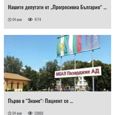
Нашите депутати от „Прогресивна България“ ...
04 юни
4774
Първо в “Знаме“: Пациент се ...
04 юни
59866