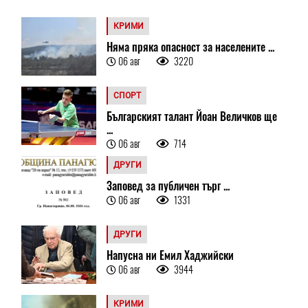
КРИМИ
Няма пряка опасност за населените ...
06 авг
3220
СПОРТ
Българският талант Йоан Величков ще
...
06 авг
714
ДРУГИ
Заповед за публичен търг ...
06 авг
1331
ДРУГИ
Напусна ни Емил Хаджийски
06 авг
3944
КРИМИ