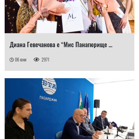
Диана Гевечанова е “Мис Панагюрище ...
06 юни
2971