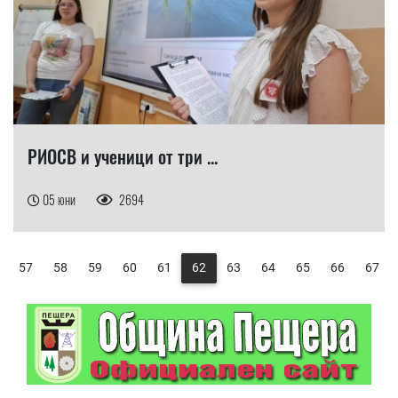
РИОСВ и ученици от три ...
05 юни
2694
57
58
59
60
61
62
63
64
65
66
67