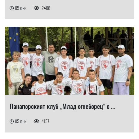
05 юни
2408
Панагюрският клуб „Млад огнеборец" с ...
05 юни
4157