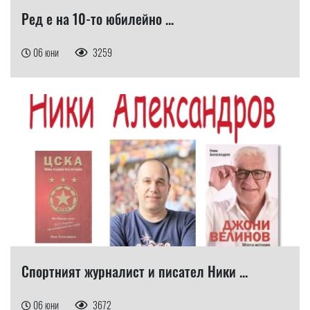
Ред е на 10-то юбилейно ...
06 юни
3259
Спортният журналист и писател Ники ...
06 юни
3672