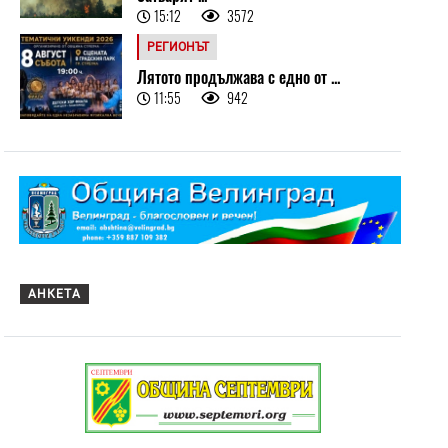
15:12
3572
РЕГИОНЪТ
Лятото продължава с едно от ...
11:55
942
АНКЕТА