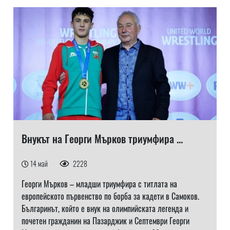
Внукът на Георги Мърков триумфира ...
14 май
2228
Георги Мърков – младши триумфира с титлата на
европейското първенство по борба за кадети в Самоков.
Българинът, който е внук на олимпийската легенда и
почетен гражданин на Пазарджик и Септември Георги