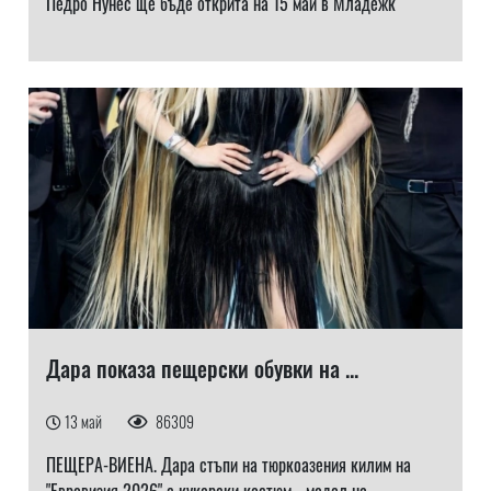
Педро Нунес ще бъде открита на 15 май в Младежк
Дара показа пещерски обувки на ...
13 май
86309
ПЕЩЕРА-ВИЕНА. Дара стъпи на тюркоазения килим на