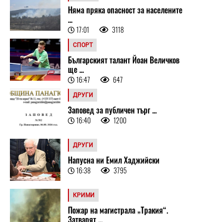
Няма пряка опасност за населените
...
17:01
3118
СПОРТ
Българският талант Йоан Величков
ще ...
16:47
647
ДРУГИ
Заповед за публичен търг ...
16:40
1200
ДРУГИ
Напусна ни Емил Хаджийски
16:38
3795
КРИМИ
Пожар на магистрала „Тракия“.
Затварят ...