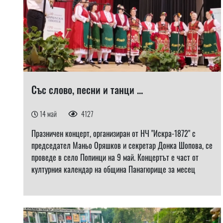
Със слово, песни и танци ...
14 май
4127
Празничен концерт, организиран от НЧ "Искра-1872" с
председател Маньо Оряшков и секретар Донка Шопова, се
проведе в село Попинци на 9 май. Концертът е част от
културния календар на община Панагюрище за месец