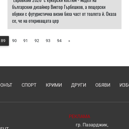
"Евровизия 2026" с кукерски костюм - модел на
българския дизайнер Виктор Гърбешков, а пещерски
обувки с футуристична визия бяха част от тоалета й. Оказа
се, че на откриващата цер
89
90
91
92
93
94
»
ИОНЪТ
СПОРТ
КРИМИ
ДРУГИ
ОБЯВИ
ИЗБ
РЕКЛАМА
гр. Пазарджик,