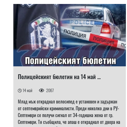
Полицейският бюлетин на 14 май ...
14 май
2067
Млад мъж откраднал велосипед е установен и задържан
от септемврийски криминалисти. Преди няколко дни в РУ-
Септември се получи сигнал от 34-годишна жена от гр.
Септември. Тя съобщила, че апаш е откраднал от двора на