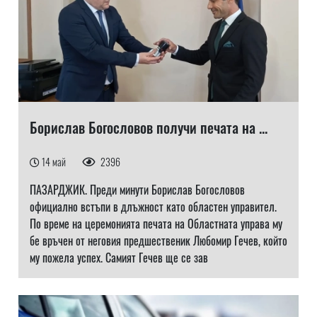
Борислав Богословов получи печата на ...
14 май
2396
ПАЗАРДЖИК. Преди минути Борислав Богословов
официално встъпи в длъжност като областен управител.
По време на церемонията печата на Областната управа му
бе връчен от неговия предшественик Любомир Гечев, който
му пожела успех. Самият Гечев ще се зав