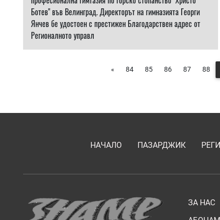
професионална гимтазия по горско стопанство "Христо
Ботев" във Велинград. Директорът на гимназията Георги
Янчев бе удостоен с престижен Благодарствен адрес от
Регионалното управл
«
84
85
86
87
88
НАЧАЛО
ПАЗАРДЖИК
РЕГ
ЗА НАС