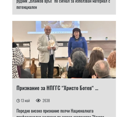
рудник „Влайков връх“ по сигнал за използван материал с
потенциален
Признание за НПГГС “Христо Ботев“ ...
13 май
2638
Поредно високо признание полчи Националната