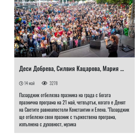
Деси Добрева, Силвия Кацарова, Мария ...
14 май
3278
Пазарджик отбелязва празника на града с богата
празнична програма на 21 май, четвъртък, когато е Денят
на Светите равноапостоли Константин и Елена. "Пазарджик
ще отбележи своя празник с тържествена програма,
изпълнена с духовност, музика