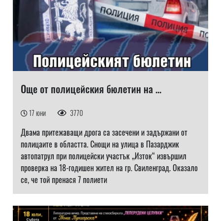
Още от полицейския бюлетин на ...
17 юни
3770
Двама притежаващи дрога са засечени и задържани от
полицаите в областта. Снощи на улица в Пазарджик
автопатрул при полицейски участък „Изток“ извършил
проверка на 18-годишен жител на гр. Свиленград. Оказало
се, че той пренася 7 полиети