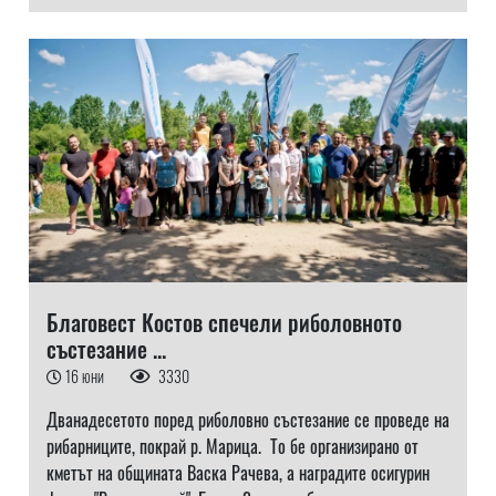
Благовест Костов спечели риболовното
състезание ...
16 юни
3330
Дванадесетото поред риболовно състезание се проведе на
рибарниците, покрай р. Марица. То бе организирано от
кметът на общината Васка Рачева, а наградите осигурин