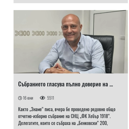
Събранието гласува пълно доверие на ...
16 юни
5511
Както „Знаме“ писа, вчера бе проведено редовно общо
отчетно-изборно събрание на СНЦ „ФК Хебър 1918“.
Делегатите, които се събраха на „Бенковски“ 200,