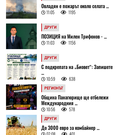
Овладян е пожарът около селата ...
11:05
1195
ДРУГИ
ПОЗИЦИЯ на Милен Трифонов - ...
11:03
1156
ДРУГИ
С подкрепата на „Биовет“: Запишете
...
10:59
638
РЕГИОНЪТ
Община Панагюрище ще отбележи
Международния ...
10:56
578
ДРУГИ
До 3000 евро за комбайнер ...
07:08
401