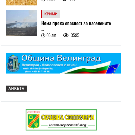
КРИМИ
Няма пряка опасност за населените
...
06 авг
3595
АНКЕТА