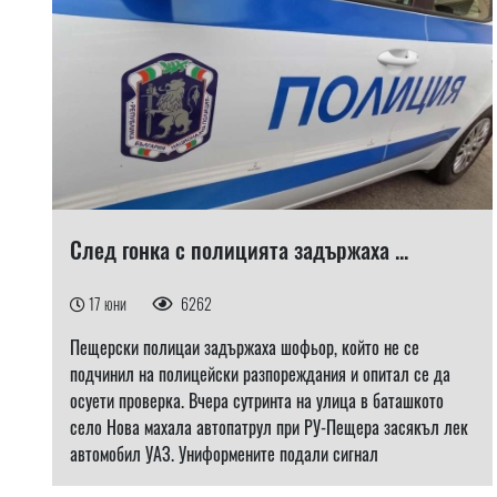
След гонка с полицията задържаха ...
17 юни
6262
Пещерски полицаи задържаха шофьор, който не се
подчинил на полицейски разпореждания и опитал се да
осуети проверка. Вчера сутринта на улица в баташкото
село Нова махала автопатрул при РУ-Пещера засякъл лек
автомобил УАЗ. Униформените подали сигнал