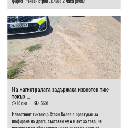
фирма "Рачев- строй". Близо 2 часа рибол
На магистралата задържаха известен тик-
токър ...
16 юни
5691
Известният тиктокър Стоян Колев е арестуван за
шофиране на дрога, съставен му е и акт за това, че