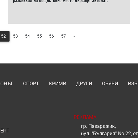
размахвал на обществено място еърсофт автомат.
52
53
54
55
56
57
»
ИОНЪТ
СПОРТ
КРИМИ
ДРУГИ
ОБЯВИ
ИЗБ
РЕКЛАМА
гр. Пазарджик,
ЕНТ
бул. "България" No 22, ет