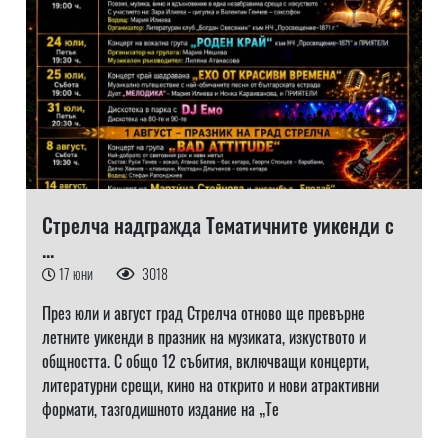
Стрелча надгражда Тематичните уикенди с
...
17 юни
3018
През юли и август град Стрелча отново ще превърне
летните уикенди в празник на музиката, изкуството и
общността. С общо 12 събития, включващи концерти,
литературни срещи, кино на открито и нови атрактивни
формати, тазгодишното издание на „Те