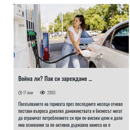
Война ли? Пак си зареждаме ...
17 юни
2993
Поскъпването на горивата през последните месеци отново
постави въпроса доколко домакинствата и бизнесът могат
да ограничат потреблението си при по-високи цени и дали
има основания за по-активна държавна намеса на п