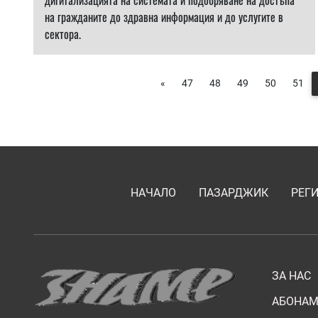
дигитализацията на системата и подобряване на достъпа
на гражданите до здравна информация и до услугите в
сектора.
«
47
48
49
50
51
НАЧАЛО
ПАЗАРДЖИК
РЕГ
ЗА НАС
АБОНАМ