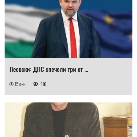
Пеевски: ДПС спечели три от ...
15 юни
910