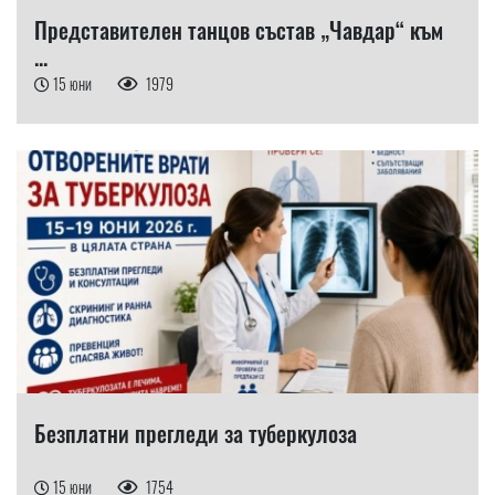
Представителен танцов състав „Чавдар“ към
...
15 юни
1979
Безплатни прегледи за туберкулоза
15 юни
1754