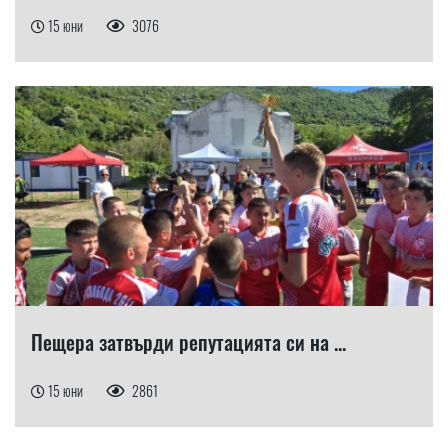
15 юни
3076
Пещера затвърди репутацията си на ...
15 юни
2861