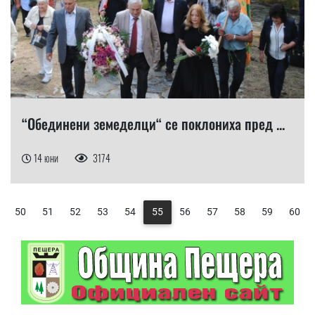
“Обединени земеделци“ се поклониха пред ...
14 юни
3174
50
51
52
53
54
55
56
57
58
59
60