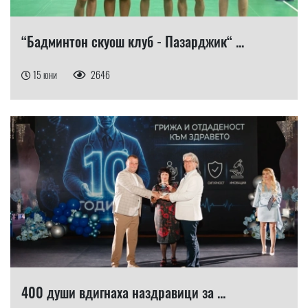
“Бадминтон скуош клуб - Пазарджик“ ...
15 юни
2646
400 души вдигнаха наздравици за ...