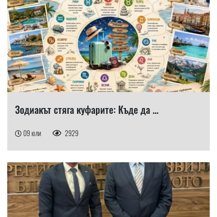
Зодиакът стяга куфарите: Къде да ...
09 юли
2929