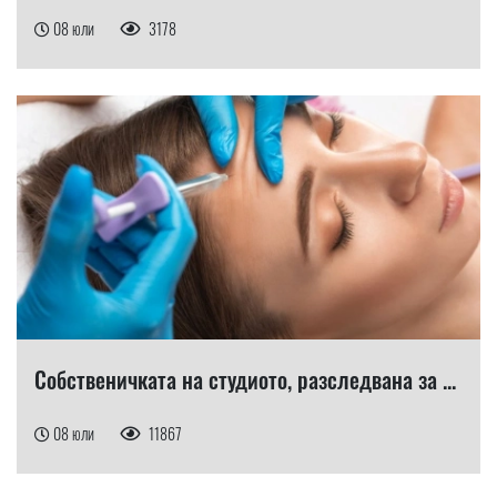
08 юли
3178
Собственичката на студиото, разследвана за ...
08 юли
11867