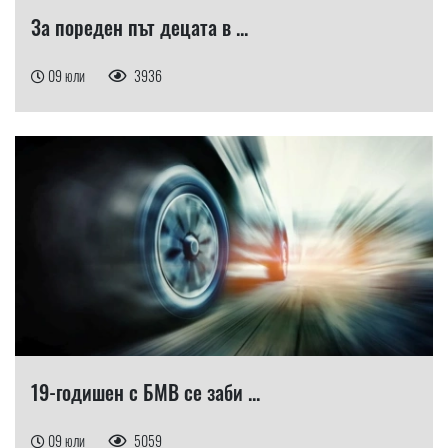
За пореден път децата в ...
09 юли
3936
19-годишен с БМВ се заби ...
09 юли
5059