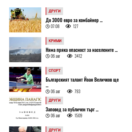
ДРУГИ
До 3000 евро за комбайнер ...
07:08
127
КРИМИ
Няма пряка опасност за населените ...
06 авг
3412
СПОРТ
Българският талант Йоан Величков ще
...
06 авг
793
ДРУГИ
Заповед за публичен търг ...
06 авг
1509
ДРУГИ