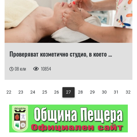
Проверяват козметично студио, в което ...
08 юли
10854
22
23
24
25
26
27
28
29
30
31
32