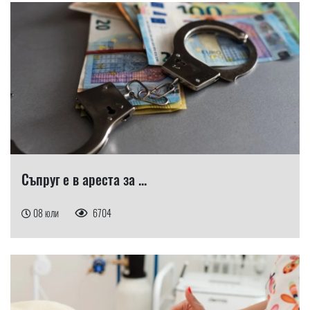
Съпруг е в ареста за ...
08 юли
6704