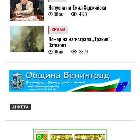
Напусна ни Емил Хаджийски
06 авг
4173
КРИМИ
Пожар на магистрала „Тракия“.
Затварят ...
06 авг
3809
АНКЕТА