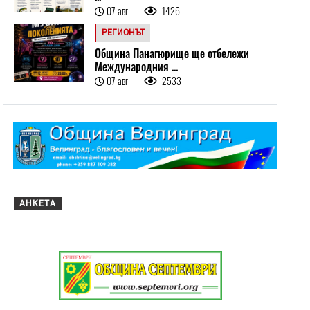
07 авг
1426
РЕГИОНЪТ
Община Панагюрище ще отбележи
Международния ...
07 авг
2533
АНКЕТА