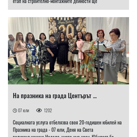
етап на строително-монтажните дейности ще
На празника на града Центърът ...
07 юли
1202
Социалната услуга отбелязва своя 20-годишен юбилей на
Празника на града - 07 юли, Деня на Света