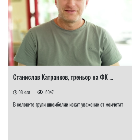
Станислав Катранков, треньор на ФК ...
08 юли
6047
В селските групи шкембелии искат уважение от момчетат