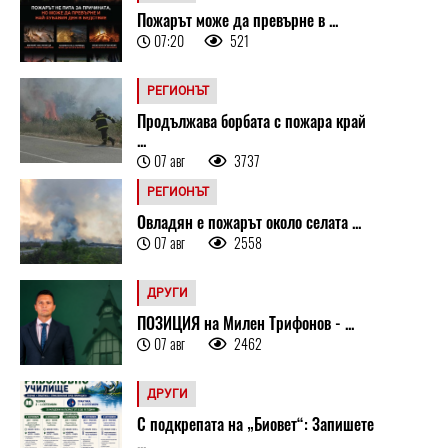
Пожарът може да превърне в ...
07:20
521
РЕГИОНЪТ
Продължава борбата с пожара край
...
07 авг
3737
РЕГИОНЪТ
Овладян е пожарът около селата ...
07 авг
2558
ДРУГИ
ПОЗИЦИЯ на Милен Трифонов - ...
07 авг
2462
ДРУГИ
С подкрепата на „Биовет“: Запишете
...