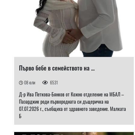
Първо бебе в семейството на ...
08 юли
6531
Д-р Ива Петкова-Бянков от Кожно отделение на МБАЛ –
Пазарджик роди първородната си дъщеричка на
07.07.2026 г., съобщиха от здравното заведение. Малката
Б