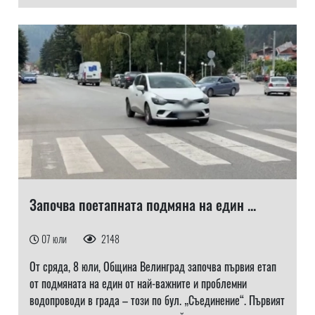
Започва поетапната подмяна на един ...
07 юли
2148
От сряда, 8 юли, Община Велинград започва първия етап
от подмяната на един от най-важните и проблемни
водопроводи в града – този по бул. „Съединение“. Първият