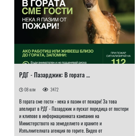
РДГ - Пазарджик: В гората ...
08 юли
3472
В гората сме гости - нека я пазим от пожари! За това
апелират в РДГ - Пазарджик и пускат поредица от постери
и клипове в информационната кампания на
Министерството на земеделието и храните и
Изпълнителната агенция по горите. Видео от