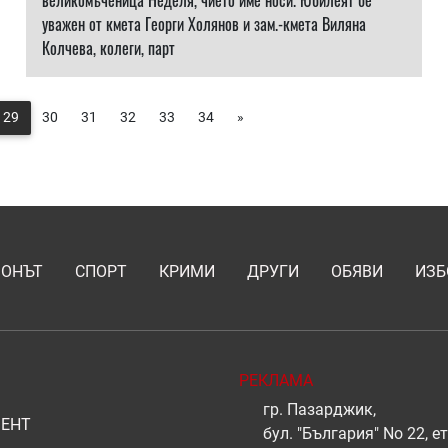
великомъченица Неделя, чието име носи. Юбилеят бе
уважен от кмета Георги Холянов и зам.-кмета Виляна
Колчева, колеги, парт
29
30
31
32
33
34
»
ИОНЪТ
СПОРТ
КРИМИ
ДРУГИ
ОБЯВИ
ИЗБ
РЕКЛАМА
гр. Пазарджик,
ЕНТ
бул. "България" No 22, ет