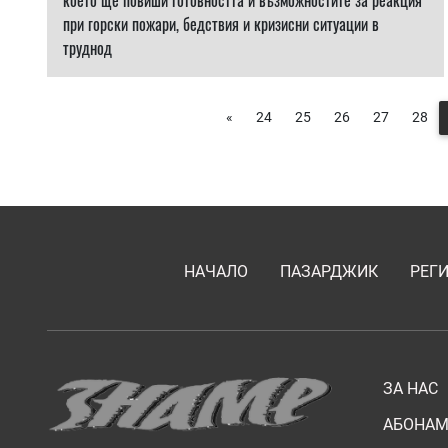
което ще повиши готовността и възможностите за реакция
при горски пожари, бедствия и кризисни ситуации в
труднод
«
24
25
26
27
28
НАЧАЛО
ПАЗАРДЖИК
РЕГ
ЗА НАС
АБОНАМ