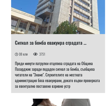
Сигнал за бомба евакуира сградата ...
08 юли
3751
Преди минути патрулки отцепиха сградата на Община
Пазарджик заради подаден сигнал за бомба, съобщиха
читатели на "Знаме". Служителите на местната
администрация бяха евакуирани, докато върви проверката
за евентуално поставено взривно устр