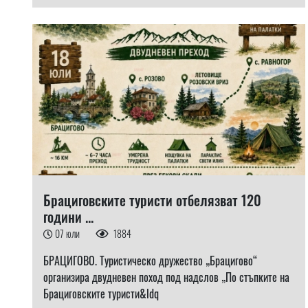
Брациговските туристи отбелязват 120
години ...
07 юли
1884
БРАЦИГОВО. Туристическо дружество „Брацигово“
организира двудневен поход под надслов „По стъпките на
Брациговските туристи&ldq