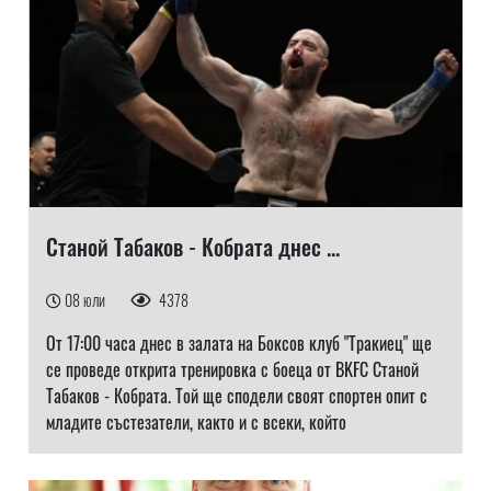
Станой Табаков - Кобрата днес ...
08 юли
4378
От 17:00 часа днес в залата на Боксов клуб "Тракиец" ще
се проведе открита тренировка с боеца от BKFC Станой
Табаков - Кобрата. Той ще сподели своят спортен опит с
младите състезатели, както и с всеки, който