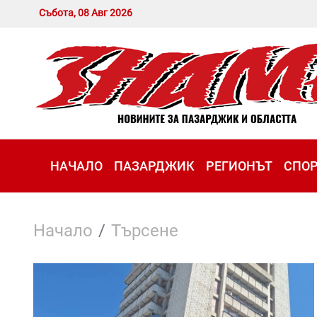
Събота, 08 Авг 2026
НАЧАЛО
ПАЗАРДЖИК
РЕГИОНЪТ
СПО
Начало
Търсене