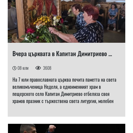
Вчера църквата в Капитан Димитриево ...
08 юли
3608
На 7 юли православната църква почита паметта на света
великомъченица Неделя, а едноименният храм в
пещерското село Капитан Димитриево отбеляза своя
храмов празник с тържествена света литургия, молебен