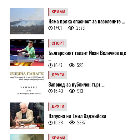
КРИМИ
Няма пряка опасност за населените ...
17:01
2573
СПОРТ
Българският талант Йоан Величков ще
...
16:47
525
ДРУГИ
Заповед за публичен търг ...
16:40
913
ДРУГИ
Напусна ни Емил Хаджийски
16:38
2887
КРИМИ