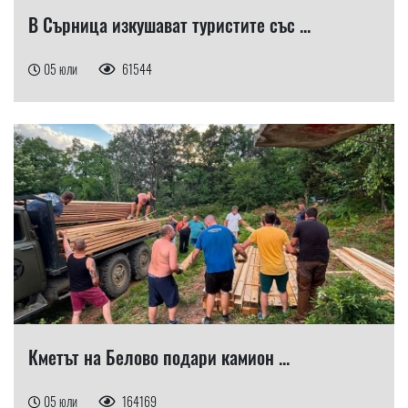
В Сърница изкушават туристите със ...
05 юли
61544
Кметът на Белово подари камион ...
05 юли
164169