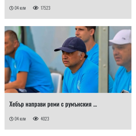
04 юли
17523
Хебър направи реми с румънския ...
04 юли
4023