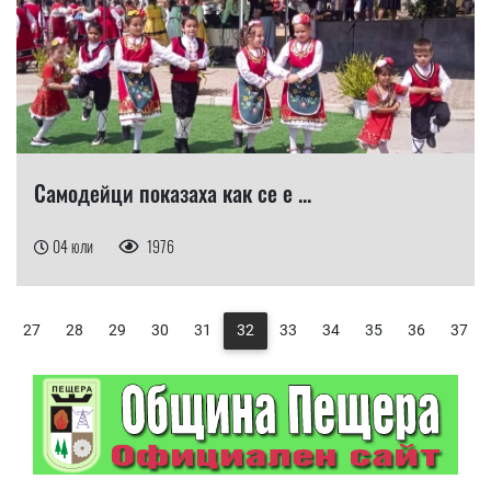
Самодейци показаха как се е ...
04 юли
1976
27
28
29
30
31
32
33
34
35
36
37