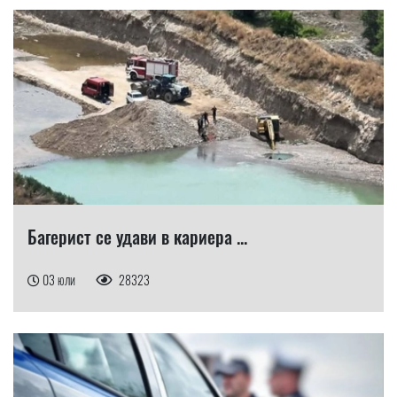
Багерист се удави в кариера ...
03 юли
28323