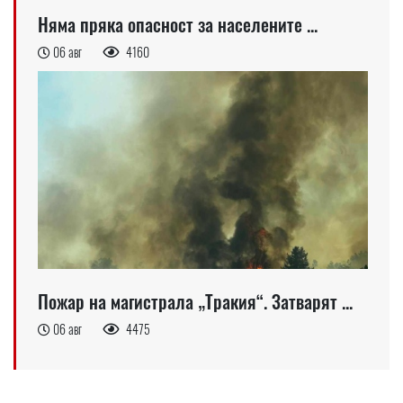
Няма пряка опасност за населените ...
06 авг
4160
Пожар на магистрала „Тракия“. Затварят ...
06 авг
4475