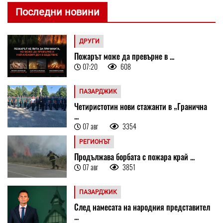
Последни новини
ДРУГИ
Пожарът може да превърне в ...
07:20
608
ПАЗАРДЖИК
Четиристотин нови стажанти в „Гранична
...
07 авг
3354
РЕГИОНЪТ
Продължава борбата с пожара край ...
07 авг
3851
ПАЗАРДЖИК
След намесата на народния представител
...