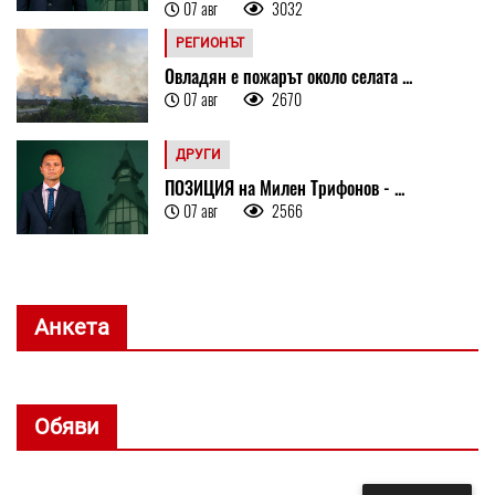
07 авг
3032
РЕГИОНЪТ
Овладян е пожарът около селата ...
07 авг
2670
ДРУГИ
ПОЗИЦИЯ на Милен Трифонов - ...
07 авг
2566
Анкета
Обяви