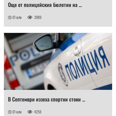
Още от полицейския бюлетин на ...
01 юли
3989
В Септември иззеха спортни стоки ...
01 юли
4256