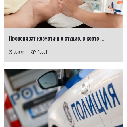
Проверяват козметично студио, в което ...
08 юли
10884