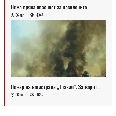
Няма пряка опасност за населените ...
06 авг
4347
Пожар на магистрала „Тракия“. Затварят ...
06 авг
4682