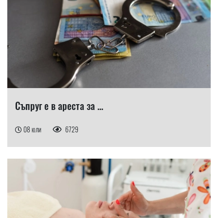
Съпруг е в ареста за ...
08 юли
6729