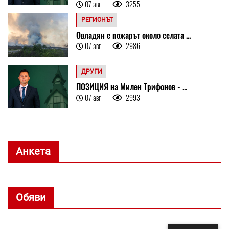
07 авг
3255
РЕГИОНЪТ
Овладян е пожарът около селата ...
07 авг
2986
ДРУГИ
ПОЗИЦИЯ на Милен Трифонов - ...
07 авг
2993
Анкета
Обяви