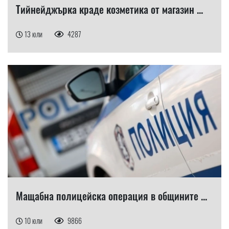
Тийнейджърка краде козметика от магазин ...
13 юли
4287
Мащабна полицейска операция в общините ...
10 юли
9866