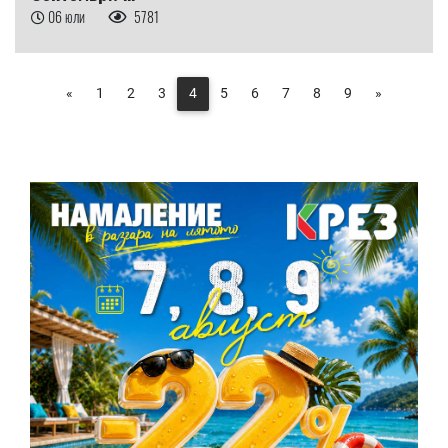
06 юли
5781
«
1
2
3
4
5
6
7
8
9
»