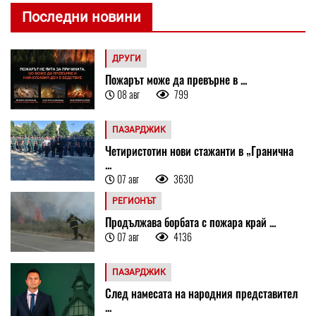
Последни новини
ДРУГИ
Пожарът може да превърне в ...
08 авг
799
ПАЗАРДЖИК
Четиристотин нови стажанти в „Гранична
...
07 авг
3630
РЕГИОНЪТ
Продължава борбата с пожара край ...
07 авг
4136
ПАЗАРДЖИК
След намесата на народния представител
...