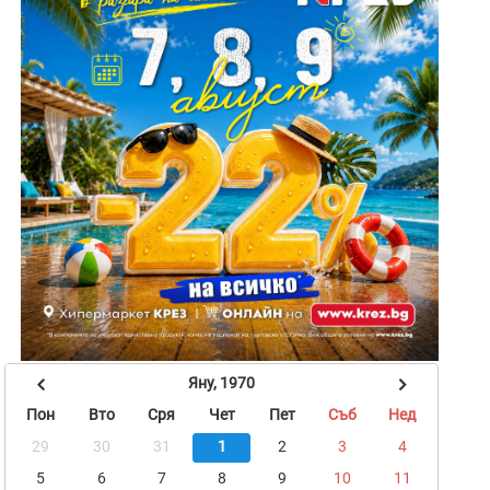
Яну, 1970
Пон
Вто
Сря
Чет
Пет
Съб
Нед
29
30
31
1
2
3
4
5
6
7
8
9
10
11