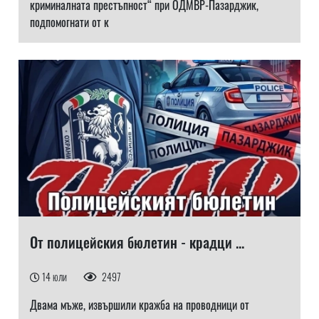
криминалната престъпност“ при ОДМВР-Пазарджик,
подпомогнати от к
От полицейския бюлетин - крадци ...
14 юли
2497
Двама мъже, извършили кражба на проводници от