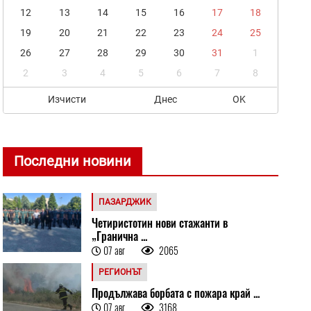
12
13
14
15
16
17
18
19
20
21
22
23
24
25
26
27
28
29
30
31
1
2
3
4
5
6
7
8
Изчисти
Днес
OK
Последни новини
ПАЗАРДЖИК
Четиристотин нови стажанти в
„Гранична ...
07 авг
2065
РЕГИОНЪТ
Продължава борбата с пожара край ...
07 авг
3168