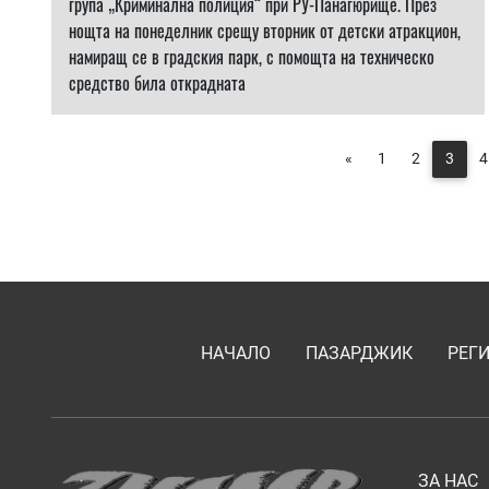
група „Криминална полиция“ при РУ-Панагюрище. През
нощта на понеделник срещу вторник от детски атракцион,
намиращ се в градския парк, с помощта на техническо
средство била открадната
«
1
2
3
4
НАЧАЛО
ПАЗАРДЖИК
РЕГ
ЗА НАС