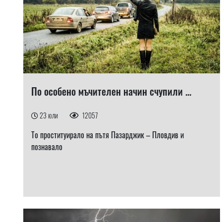
По особено мъчителен начин счупили ...
23 юли
12057
То проституирало на пътя Пазарджик – Пловдив и
познавало