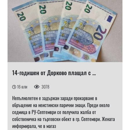
14-годишен от Дорково плащал с ...
16 юли
3078
Непълнолетен е задържан заради прокарване в
обръщение на неистински парични знаци. Преди около
седмица в РУ-Септември се получила жалба от
собственичка на търговски обект в гр. Септември. Жената
информирала, че в магаз