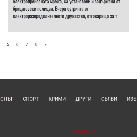
електропреносната мрежа, са установени и задържани от
брациговски полицаи. Вчера сутринта от
електроразпределителното дружество, отговарящо за т
5
6
7
8
»
ИОНЪТ
СПОРТ
КРИМИ
ДРУГИ
ОБЯВИ
ИЗБ
РЕКЛАМА