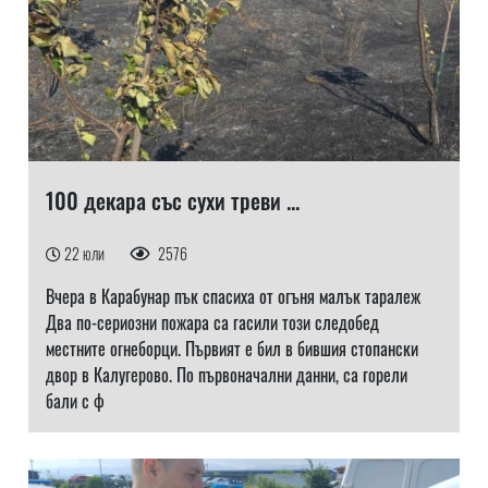
100 декара със сухи треви ...
22 юли
2576
Вчера в Карабунар пък спасиха от огъня малък таралеж
Два по-сериозни пожара са гасили този следобед
местните огнеборци. Първият е бил в бившия стопански
двор в Калугерово. По първоначални данни, са горели
бали с ф