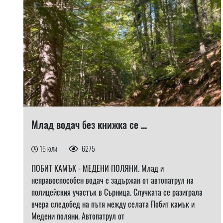
Млад водач без книжка се ...
16 юли
6275
ПОБИТ КАМЪК - МЕДЕНИ ПОЛЯНИ. Млад и
неправоспособен водач е задържан от автопатрул на
полицейския участък в Сърница. Случката се разиграла
вчера следобед на пътя между селата Побит камък и
Медени поляни. Автопатрул от