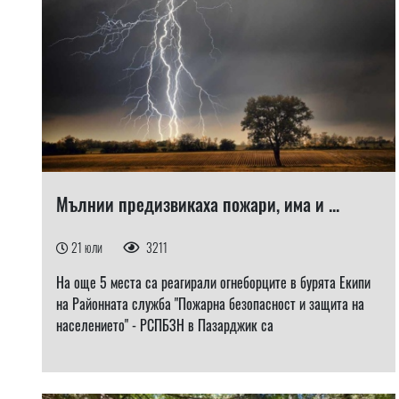
Мълнии предизвикаха пожари, има и ...
21 юли
3211
На още 5 места са реагирали огнеборците в бурята Екипи
на Районната служба "Пожарна безопасност и защита на
населението" - РСПБЗН в Пазарджик са