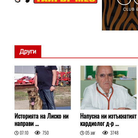
Други
Историята на Лиско ни
Напусна ни изтъкнатият
направи ...
кардиолог д-р ...
07:10
750
05 авг
3748