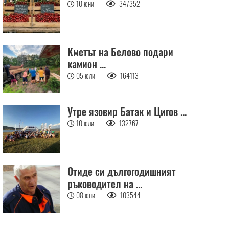
10 юни
347352
Кметът на Белово подари
камион ...
05 юли
164113
Утре язовир Батак и Цигов ...
10 юли
132767
Отиде си дългогодишният
ръководител на ...
08 юни
103544