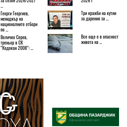
за сезон 2026/2027
2026 г
...
Три кражби на кутии
Георги Георгиев,
за дарения за ...
мениджър на
националните отбори
по ...
Все още е в опасност
Величко Серев,
живота на ...
треньор в СК
“Кодокан 2008“: ...