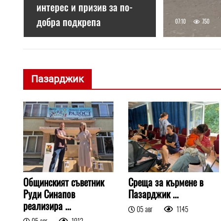
интерес и призив за по-
добра подкрепа
07:10
750
Пазарджик
Общинският съветник
Среща за кърмене в
Руди Синапов
Пазарджик ...
реализира ...
05 авг
1145
05 авг
1912