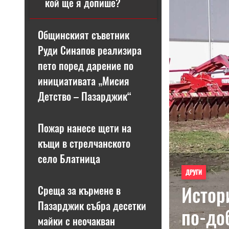
кой ще я допише?
Общинският съветник
Руди Синапов реализира
пето поред дарение по
инициативата „Мисия
Детство – Пазарджик“
Previous
Пожар нанесе щети на
къщи в стрелчанското
село Блатница
ДРУГИ
Истор
Среща за кърмене в
Пазарджик събра десетки
по-до
майки с неочакван