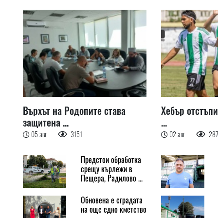
Върхът на Родопите става
Хебър отстъпи
защитена ...
...
05 авг
3151
02 авг
28
Предстои обработка
срещу кърлежи в
Пещера, Радилово ...
Обновена е сградата
на още едно кметство