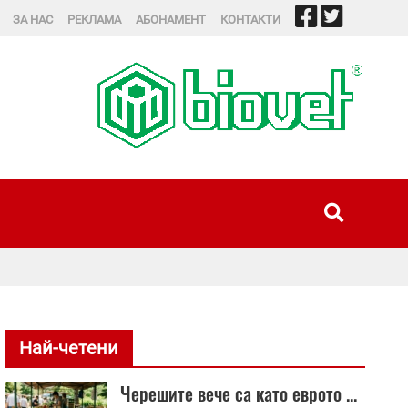
ЗА НАС
РЕКЛАМА
АБОНАМЕНТ
КОНТАКТИ
Историята на Лиск
Най-четени
Черешите вече са като еврото ...