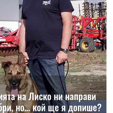
Next
ията на Лиско ни направи
бри, но… кой ще я допише?