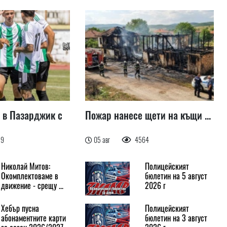
 в Пазарджик с
Пожар нанесе щети на къщи ...
79
05 авг
4564
Николай Митов:
Полицейският
Окомплектоваме в
бюлетин на 5 август
движение - срещу ...
2026 г
Хебър пусна
Полицейският
абонаментните карти
бюлетин на 3 август