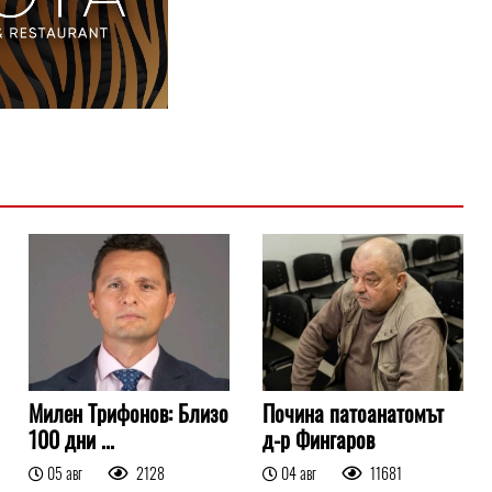
Милен Трифонов: Близо
Почина патоанатомът
100 дни ...
д-р Фингаров
05 авг
2128
04 авг
11681