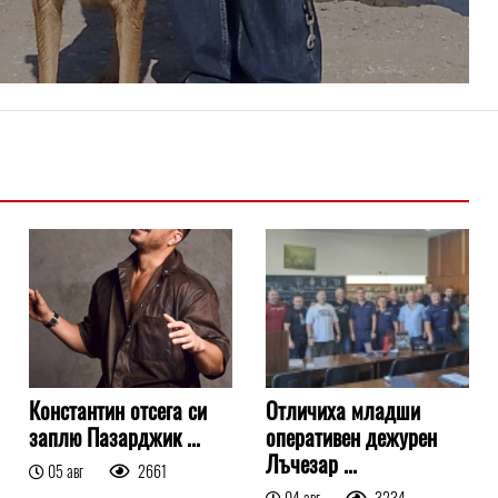
Константин отсега си
Отличиха младши
заплю Пазарджик ...
оперативен дежурен
Лъчезар ...
05 авг
2661
04 авг
3234