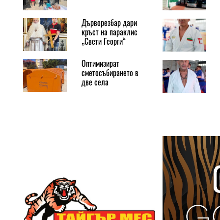
Дърворезбар дари
кръст на параклис
„Свети Георги“
Оптимизират
сметосъбирането в
две села