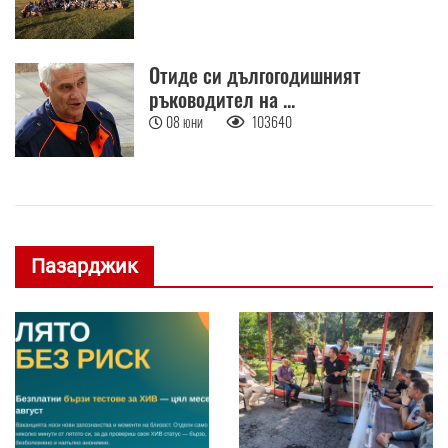
Отиде си дългогодишният
ръководител на ...
08 юни
103640
Пазарджик