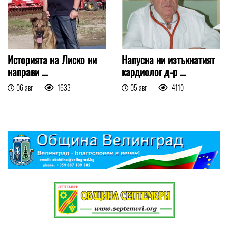
Историята на Лиско ни
Напусна ни изтъкнатият
направи ...
кардиолог д-р ...
06 авг
1633
05 авг
4110