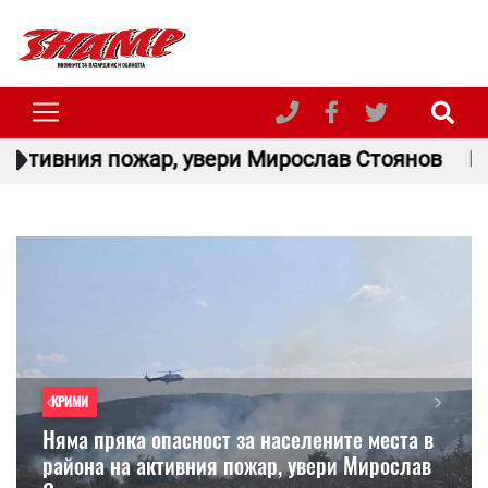
вери Мирослав Стоянов
Под мотото „Лято бе
КРИМИ
Previous
Next
Няма пряка опасност за населените места в
района на активния пожар, увери Мирослав