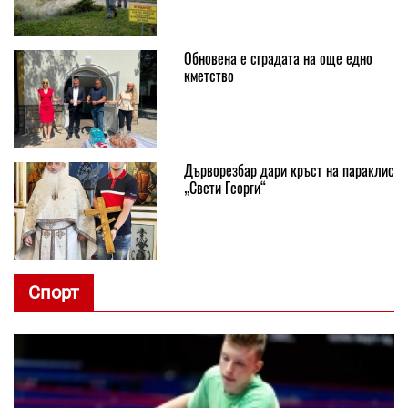
Обновена е сградата на още едно
кметство
Дърворезбар дари кръст на параклис
„Свети Георги“
Спорт