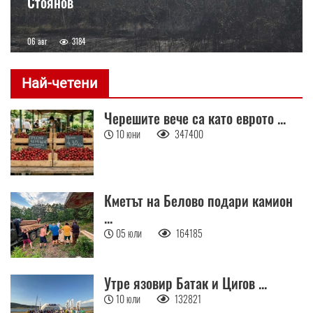
Стоянов
06 авг
3184
Най-четени
Черешите вече са като еврото ...
10 юни
347400
Кметът на Белово подари камион
...
05 юли
164185
Утре язовир Батак и Цигов ...
10 юли
132821