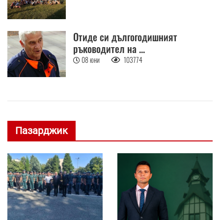
Отиде си дългогодишният
ръководител на ...
08 юни
103774
Пазарджик