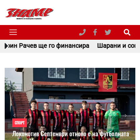
 финансира
Шарани и сомове в Пазарджишко: 
Previous
Next
СПОРТ
Локомотив Септември отново е на футболната