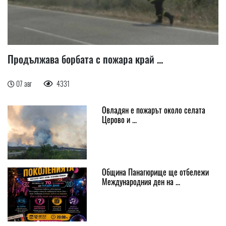
Продължава борбата с пожара край ...
07 авг
4331
Овладян е пожарът около селата
Церово и ...
Община Панагюрище ще отбележи
Международния ден на ...