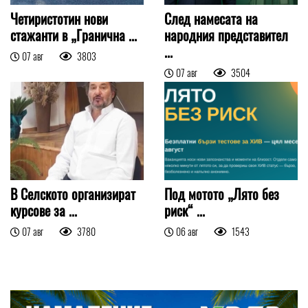
Четиристотин нови
След намесата на
стажанти в „Гранична ...
народния представител
...
07 авг
3803
07 авг
3504
В Селското организират
Под мотото „Лято без
курсове за ...
риск“ ...
07 авг
3780
06 авг
1543