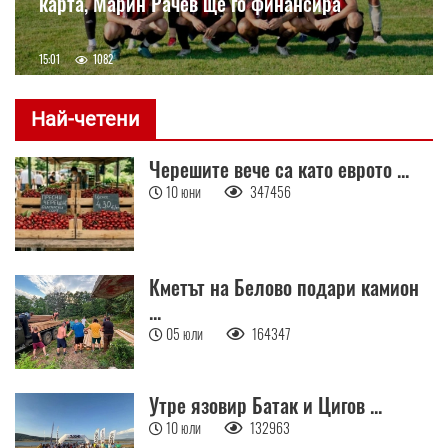
карта, Марин Рачев ще го финансира
15:01
1082
Най-четени
Черешите вече са като еврото ...
10 юни
347456
Кметът на Белово подари камион
...
05 юли
164347
Утре язовир Батак и Цигов ...
10 юли
132963