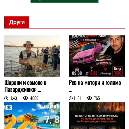
Други
Шарани и сомове в
Рев на мотори и голямо
Пазарджишко: ...
...
11:43
4068
11:31
765