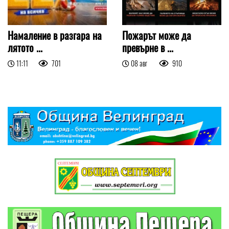
Намаление в разгара на
Пожарът може да
лятото ...
превърне в ...
11:11
701
08 авг
910