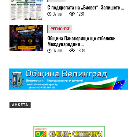
С подкрепата на „Биовет“: Запишете ...
07 авг
1281
РЕГИОНЪТ
Община Панагюрище ще отбележи
Международния ...
07 авг
1834
АНКЕТА