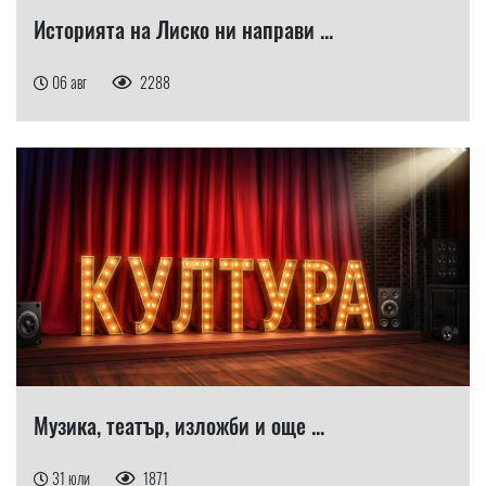
Историята на Лиско ни направи ...
06 авг
2288
Музика, театър, изложби и още ...
31 юли
1871