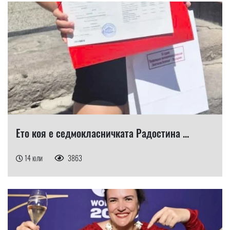
Ето коя е седмокласничката Радостина ...
14 юли
3863