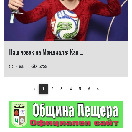
Наш човек на Мондиала: Как ...
12 юли
5259
«
1
2
3
4
5
6
»