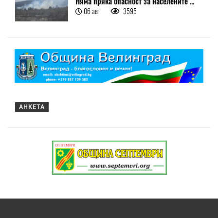
Няма пряка опасност за населените ...
06 авг
3595
АНКЕТА