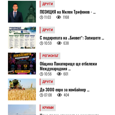
ДРУГИ
ПОЗИЦИЯ на Милен Трифонов - ...
11:03
1168
ДРУГИ
С подкрепата на „Биовет“: Запишете ...
10:59
638
РЕГИОНЪТ
Община Панагюрище ще отбележи
Международния ...
10:56
601
ДРУГИ
До 3000 евро за комбайнер ...
07:08
404
КРИМИ