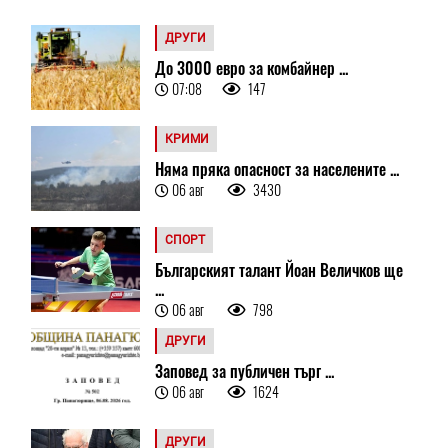
ДРУГИ
До 3000 евро за комбайнер ...
07:08
147
КРИМИ
Няма пряка опасност за населените ...
06 авг
3430
СПОРТ
Българският талант Йоан Величков ще
...
06 авг
798
ДРУГИ
Заповед за публичен търг ...
06 авг
1624
ДРУГИ