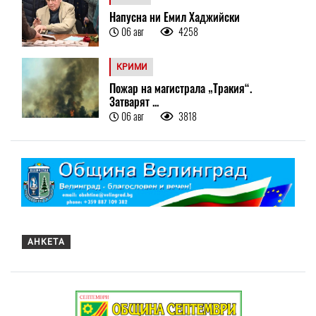
Напусна ни Емил Хаджийски
06 авг
4258
КРИМИ
Пожар на магистрала „Тракия“.
Затварят ...
06 авг
3818
АНКЕТА