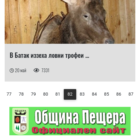
В Батак иззеха ловни трофеи ...
20 май
7331
77
78
79
80
81
82
83
84
85
86
87