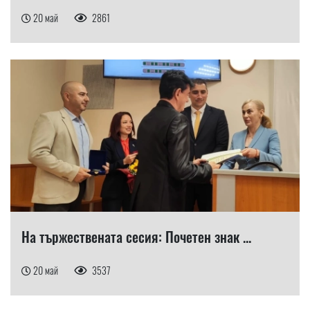
20 май
2861
На тържествената сесия: Почетен знак ...
20 май
3537