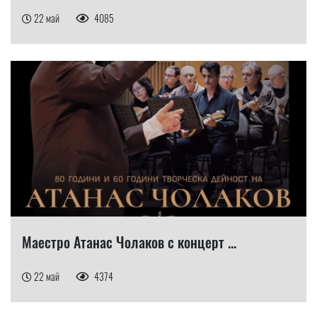
22 май
4085
Маестро Атанас Чолаков с концерт ...
22 май
4374