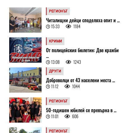
РЕГИОНЪТ
Читалищни дейци споделяха опит и ...
15:33
1184
КРИМИ
От полицейския бюлетин: Две кражби
...
13:08
1243
ДРУГИ
Доброволци от 43 населени места ...
11:12
1044
РЕГИОНЪТ
50-годишен юбилей се превърна в ...
11:01
606
РЕГИОНЪТ