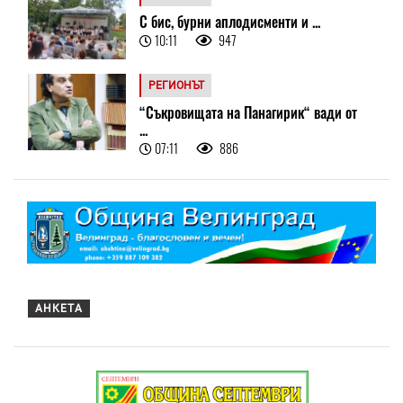
С бис, бурни аплодисменти и ...
10:11
947
РЕГИОНЪТ
“Съкровищата на Панагирик“ вади от
...
07:11
886
АНКЕТА