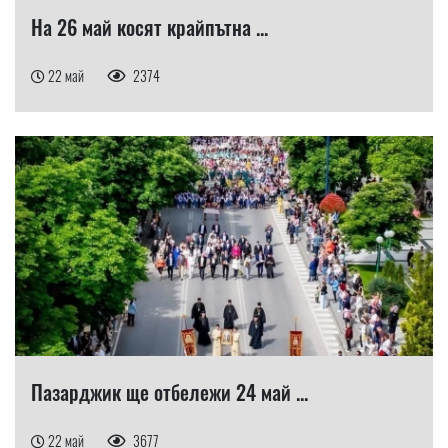
На 26 май косят крайпътна ...
22 май
2374
Пазарджик ще отбележи 24 май ...
22 май
3677