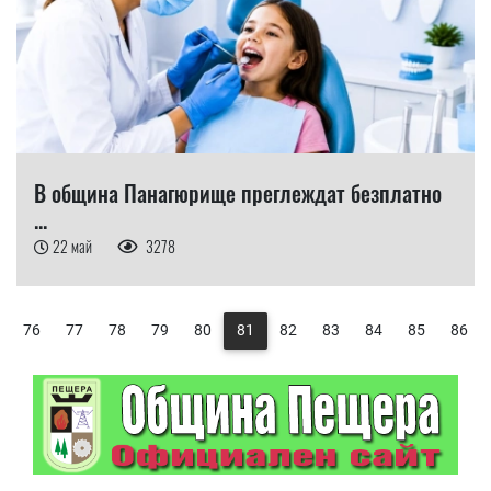
В община Панагюрище преглеждат безплатно
...
22 май
3278
76
77
78
79
80
81
82
83
84
85
86