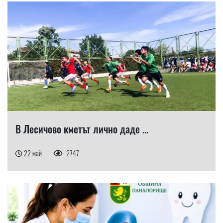
В Лесичово кметът лично даде ...
22 май
2747