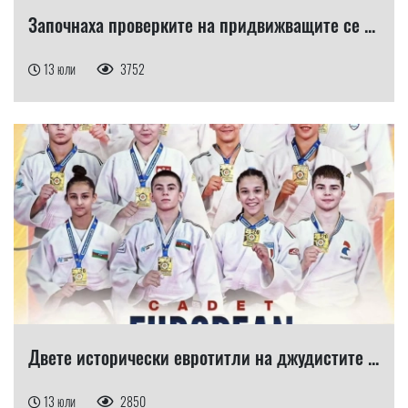
Започнаха проверките на придвижващите се ...
13 юли
3752
Двете исторически евротитли на джудистите ...
13 юли
2850