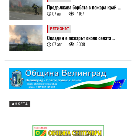
Продължава борбата с пожара край ...
07 авг
4167
РЕГИОНЪТ
Овладян е пожарът около селата ...
07 авг
3038
АНКЕТА