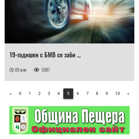
19-годишен с БМВ се заби ...
09 юли
5087
«
0
1
2
3
4
5
6
7
8
9
10
»