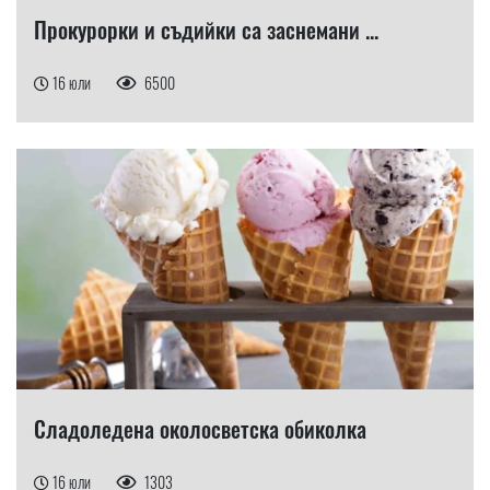
Прокурорки и съдийки са заснемани ...
16 юли
6500
Сладоледена околосветска обиколка
16 юли
1303