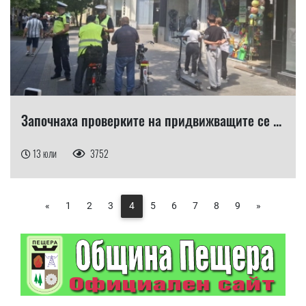
Започнаха проверките на придвижващите се ...
13 юли
3752
«
1
2
3
4
5
6
7
8
9
»