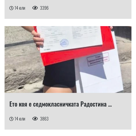
14 юли
3396
Ето коя е седмокласничката Радостина ...
14 юли
3863