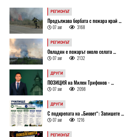
РЕГИОНЪТ
Продължава борбата с пожара край ...
07 авг
3168
РЕГИОНЪТ
Овладян е пожарът около селата ...
07 авг
2132
ДРУГИ
ПОЗИЦИЯ на Милен Трифонов - ...
07 авг
2098
ДРУГИ
С подкрепата на „Биовет“: Запишете ...
07 авг
1216
РЕГИОНЪТ