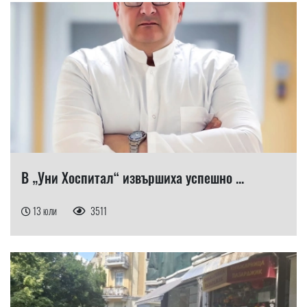
В „Уни Хоспитал“ извършиха успешно ...
13 юли
3511