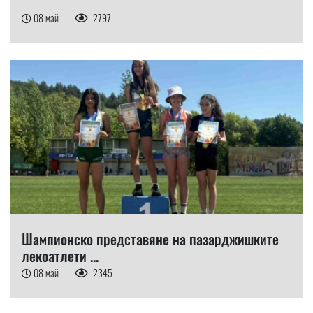
08 май
2797
Шампионско представяне на пазарджишките
лекоатлети ...
08 май
2345