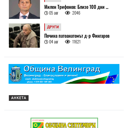
Милен Трифонов: Близо 100 дни ...
05 авг
2046
ДРУГИ
Почина патоанатомът д-р Фингаров
04 авг
11621
АНКЕТА