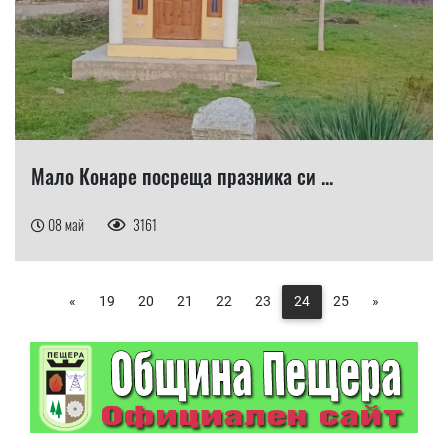
Мало Конаре посреща празника си ...
08 май
3161
«
19
20
21
22
23
24
25
»