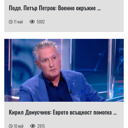
Подп. Петър Петров: Военно окръжие ...
11 май
5002
Кирил Домусчиев: Еврото всъщност помогна ...
10 май
2915