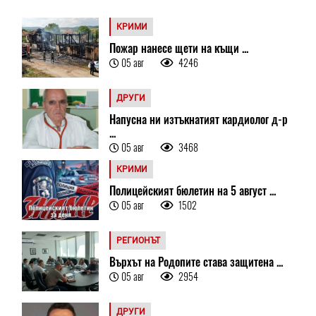
КРИМИ
Пожар нанесе щети на къщи ...
05 авг
4246
ДРУГИ
Напусна ни изтъкнатият кардиолог д-р
...
05 авг
3468
КРИМИ
Полицейският бюлетин на 5 август ...
05 авг
1502
РЕГИОНЪТ
Върхът на Родопите става защитена ...
05 авг
2954
ДРУГИ