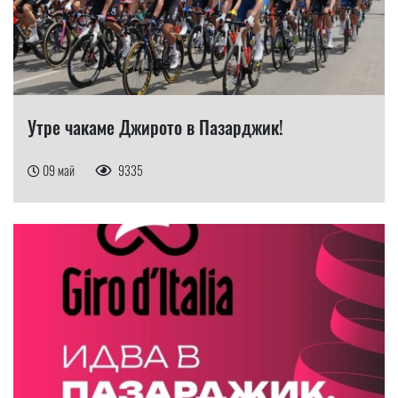
Утре чакаме Джирото в Пазарджик!
09 май
9335