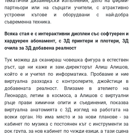
тематични дизайнерски изпълнения, дело на фирми-
партньори или на сърцати учители, с атрактивно
устроени кътове и оборудвани с най-добра
съвременна техника.
Всяка
стая
е
с
интерактивни
дисплеи
със
софтуерен
и
хардуерен
абонамент
,
с
3
Д
принтери
и
плотери
, 3
Д
очила
за
3
Д
добавена
реалност
Тук можеш да сканираш човешка фигура в естествен
ръст, ще ни каже и зам.-директорът Алиш Алишов,
който е и учител по информатика. Пробваме и ние
виртуална разходка с контролерите, джойстици в
добавената реалност. Влизаме в ателието на
Леонардо, летим в космоса, а Алишов с виртуални
ръце прави химични опити и съединения, показва
виртуална анатомията с 3Д изглед на работата на
всеки орган. Но има място и за нови планове - за
кабинет по музика с постоянен кът с инструменти за
рок група, за нов кабинет по чужди езици, а тази сцена