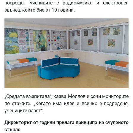
посрещат учениците с радиомузика и електронен
звънец, който бие от 10 години.
„Средата възпитава“, казва Моллов и сочи мониторите
по етажите. „Когато има идея и всичко е подредено,
учениците пазят“.
Директорът
от
години
прилага
принципа
на
счупеното
стъкло