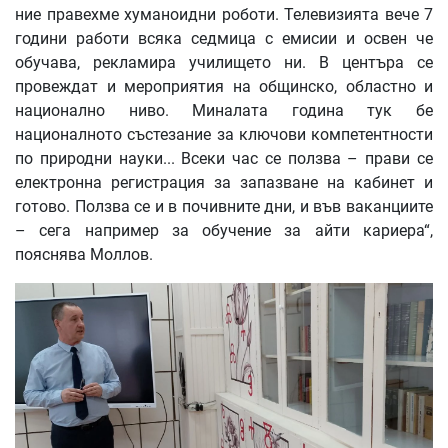
ние правехме хуманоидни роботи. Телевизията вече 7
години работи всяка седмица с емисии и освен че
обучава, рекламира училището ни. В центъра се
провеждат и мероприятия на общинско, областно и
национално ниво. Миналата година тук бе
националното състезание за ключови компетентности
по природни науки... Всеки час се ползва – прави се
електронна регистрация за запазване на кабинет и
готово. Ползва се и в почивните дни, и във ваканциите
– сега например за обучение за айти кариера“,
пояснява Моллов.