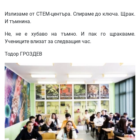
Излизаме от СТЕМ-центъра. Спираме до ключа. Щрак.
И тъмнина.
Не, не е хубаво на тъмно. И пак го щракваме.
Учениците влизат за следващия час.
Тодор ГРОЗДЕВ