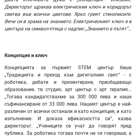
Директорът
щраква
електрическия
ключ
и
коридорът
светва
във
всички
цветове
.
Ярко
греят
стенописите
.
Вече
си
в
храма
на
знанието
.
Електрическият
ключ
е
в
центъра
на
символ
-
птица
с
надпис
„
Знанието
е
пътят
“…
Концепция
и
ключ
Концепцията за първият STEM център беше
„Традицията и преход към дигиталния свят“ - с
роботика, дебати и презентиране, приобщаващо
образование, тв студио, арт център с арт терапия...
„Тогава кандидатствахме за 300 000 лева и наше
съфинансиране от 33 000 лева. Нашият център е най-
различен от всички останали и като концепция, и като
изпълнение. И доказа ефикасността си“, казва
директорът. „Учениците се учат да говорят пред
публика. За роботика тогава почти не се говореше, а