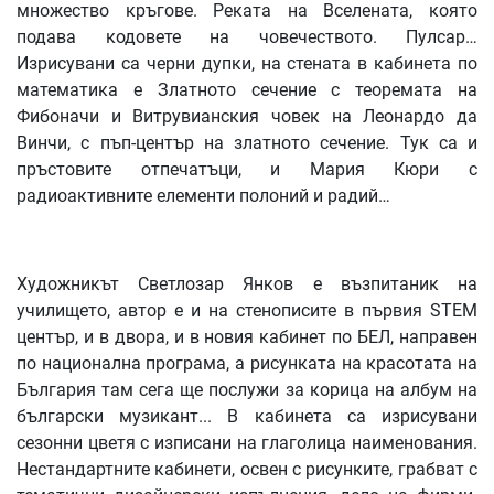
множество кръгове. Реката на Вселената, която
подава кодовете на човечеството. Пулсар…
Изрисувани са черни дупки, на стената в кабинета по
математика е Златното сечение с теоремата на
Фибоначи и Витрувианския човек на Леонардо да
Винчи, с пъп-център на златното сечение. Тук са и
пръстовите отпечатъци, и Мария Кюри с
радиоактивните елементи полоний и радий…
Художникът Светлозар Янков е възпитаник на
училището, автор е и на стенописите в първия STEM
център, и в двора, и в новия кабинет по БЕЛ, направен
по национална програма, а рисунката на красотата на
България там сега ще послужи за корица на албум на
български музикант... В кабинета са изрисувани
сезонни цветя с изписани на глаголица наименования.
Нестандартните кабинети, освен с рисунките, грабват с