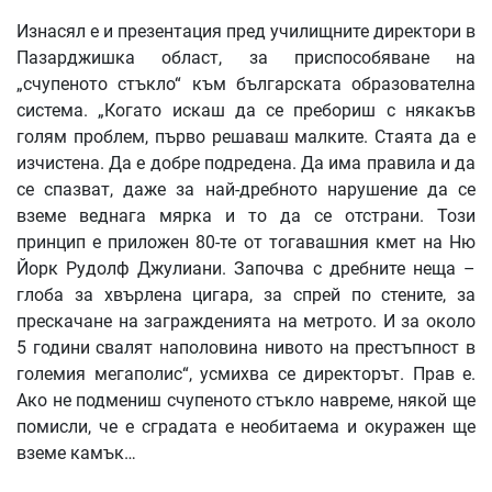
Изнасял е и презентация пред училищните директори в
Пазарджишка област, за приспособяване на
„счупеното стъкло“ към българската образователна
система. „Когато искаш да се пребориш с някакъв
голям проблем, първо решаваш малките. Стаята да е
изчистена. Да е добре подредена. Да има правила и да
се спазват, даже за най-дребното нарушение да се
вземе веднага мярка и то да се отстрани. Този
принцип е приложен 80-те от тогавашния кмет на Ню
Йорк Рудолф Джулиани. Започва с дребните неща –
глоба за хвърлена цигара, за спрей по стените, за
прескачане на загражденията на метрото. И за около
5 години свалят наполовина нивото на престъпност в
големия мегаполис“, усмихва се директорът. Прав е.
Ако не подмениш счупеното стъкло навреме, някой ще
помисли, че е сградата е необитаема и окуражен ще
вземе камък…