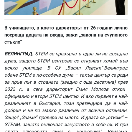
В
училището
,
в
което
директорът
от
26
години
лично
посреща
децата
на
входа
,
важи
„
закона
на
счупеното
стъкло
“
ВЕЛИНГРАД
.
STEM
се
превърна
в
едва
ли
не
досадна
дума
,
защото
STEM
центрове
се
откриват
комай
във
всяко
училище
.
В
СУ
„
Васил
Левски
“-
Велинград
обаче
STEM
е
по
-
особена
дума
–
такъв
център
се
роди
за
пръв
път
в
страната
(
заедно
с
още
десетина
)
през
2022
г
.,
а
сега
директорът
Емил
Моллов
откри
официално
и
втори
STEM
център
.
И
ако
първият
е
най
-
различният
в
България
,
този
претендира
да
е
най
-
добрия
и
не
по
малко
различен
от
всички
останали
.
Защо
? „
Знаме
“
провери
на
място
.
И
двата
са
„
стийм
“ –
STEAM, защото
включват
изкуството
в
себе
си
.
И
при
двата
ключовата
дума
е
„
концепция
“.
Влизаме
.