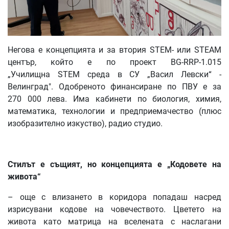
Негова е концепцията и за втория STEM- или STEAM
център, който е по проект BG-RRP-1.015
„Училищна STEM среда в СУ „Васил Левски“ -
Велинград". Одобреното финансиране по ПВУ е за
270 000 лева. Има кабинети по биология, химия,
математика, технологии и предприемачество (плюс
изобразително изкуство), радио студио.
Стилът
е
същият
,
но
концепцията
е
„
Кодовете
на
живота
“
– още с влизането в коридора попадаш насред
изрисувани кодове на човечеството. Цветето на
живота като матрица на вселената с наслагани