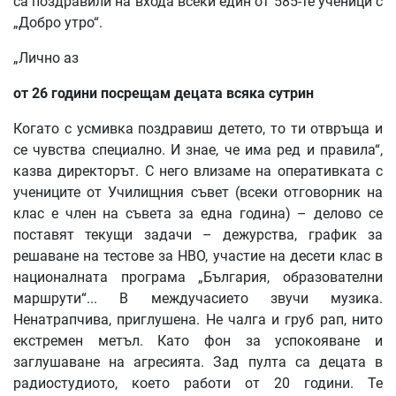
са поздравили на входа всеки един от 585-те ученици с
„Добро утро“.
„Лично аз
от
26
години
посрещам
децата
всяка
сутрин
Когато с усмивка поздравиш детето, то ти отвръща и
се чувства специално. И знае, че има ред и правила“,
казва директорът. С него влизаме на оперативката с
учениците от Училищния съвет (всеки отговорник на
клас е член на съвета за една година) – делово се
поставят текущи задачи – дежурства, график за
решаване на тестове за НВО, участие на десети клас в
националната програма „България, образователни
маршрути“... В междучасието звучи музика.
Ненатрапчива, приглушена. Не чалга и груб рап, нито
екстремен метъл. Като фон за успокояване и
заглушаване на агресията. Зад пулта са децата в
радиостудиото, което работи от 20 години. Те