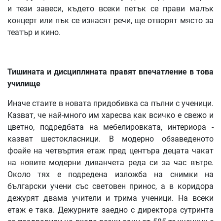
и тези завеси, където всеки петък се прави малък
концерт или пък се изнасят речи, ще отворят място за
театър и кино.
Тишината
и
дисциплината
правят
впечатление
в
това
училище
Иначе стаите в новата придобивка са пълни с ученици.
Казват, че най-много им харесва как всичко е свежо и
цветно, подредбата на мебелировката, интериора -
казват шестокласници. В модерно обзаведеното
фоайе на четвъртия етаж пред центъра децата чакат
на новите модерни диванчета реда си за час вътре.
Около тях е подредена изложба на снимки на
български учени със световен принос, а в коридора
дежурят двама учители и трима ученици. На всеки
етаж е така. Дежурните заедно с директора сутринта